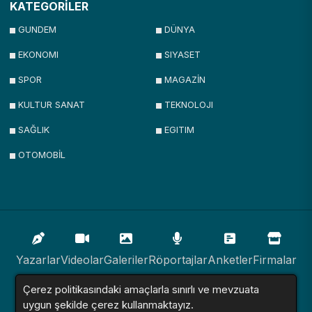
KATEGORİLER
GUNDEM
DÜNYA
EKONOMI
SIYASET
SPOR
MAGAZİN
KULTUR SANAT
TEKNOLOJI
SAĞLIK
EGITIM
OTOMOBİL
Yazarlar
Videolar
Galeriler
Röportajlar
Anketler
Firmalar
Çerez politikasındaki amaçlarla sınırlı ve mevzuata
İlanlar
Resmi İlanlar
Sitemap
uygun şekilde çerez kullanmaktayız.