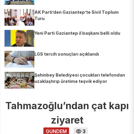
AK Parti’den Gaziantep’te Sivil Toplum
Turu
Yeni Parti Gaziantep il başkanı belli oldu
LGS tercih sonuçları açıklandı
Şahinbey Belediyesi çocukları telefondan
uzaklaştırıp üretime teşvik ediyor
Tahmazoğlu’ndan çat kapı
ziyaret
GUNDEM
3