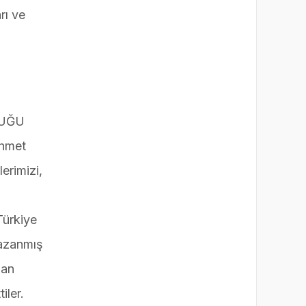
BULUŞTURUYOR
rı ve
LUĞU
ehmet
erimizi,
Türkiye
kazanmış
nan
iler.