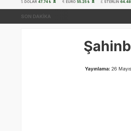
DOLAR
47.74 ₺
EURO
55.25 ₺
STERLIN
64.48
SON DAKİKA
Şahinb
Yayınlama:
26 Mayıs