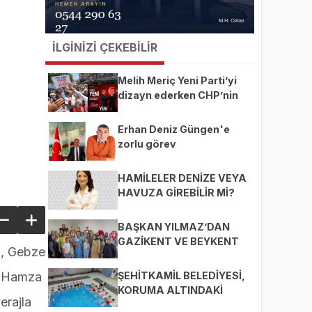
İLGİNİZİ ÇEKEBİLİR
Melih Meriç Yeni Parti’yi
dizayn ederken CHP’nin
ekmeğine yağ mı sürüyor?
Erhan Deniz Güngen'e
zorlu görev
HAMİLELER DENİZE VEYA
HAVUZA GİREBİLİR Mİ?
BAŞKAN YILMAZ’DAN
GAZİKENT VE BEYKENT
ı, Gebze
MAHALLELERİNE ZİYARET
ŞEHİTKAMİL BELEDİYESİ,
, Hamza
KORUMA ALTINDAKİ
erajla
ÇOCUKLARI SPORLA