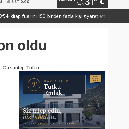
31°
 $
BİST
0.00
Açık
ap fuarını 150 binden fazla kişi ziyaret etti
Sanko’dan 
19:42
on oldu
r:
Gaziantep Tutku