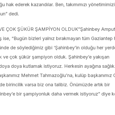
u hak ederek kazandılar. Ben, takımımızı yönetimimizi
sun” dedi.
K VE ÇOK ŞÜKÜR ŞAMPİYON OLDUK”Şahinbey Ampu
ş ise, “Bugün bizleri yalnız bırakmayan tüm Gaziantep 
de de söylediğimiz gibi ‘Şahinbey’in olduğu her yerde 
lıştık ve çok şükür şampiyon olduk. Şahinbey’e yakışan
oya doya kutlamak istiyoruz. Herkesin ayağına sağlık
Başkanımız Mehmet Tahmazoğlu’na, kulüp başkanımız
 birincilik varsa biz ona talibiz. Önümüzde artık bir
ahinbey’e bir şampiyonluk daha vermek istiyoruz” diye 