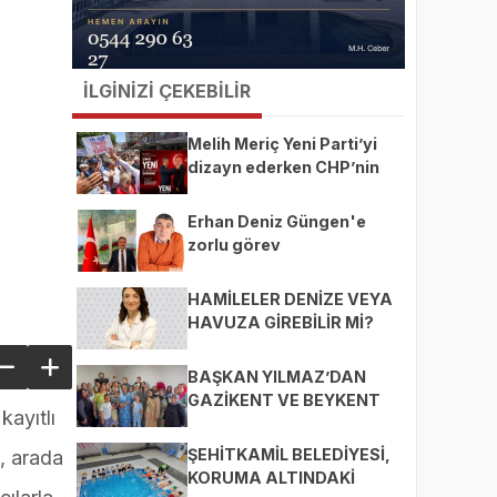
İLGİNİZİ ÇEKEBİLİR
Melih Meriç Yeni Parti’yi
dizayn ederken CHP’nin
ekmeğine yağ mı sürüyor?
Erhan Deniz Güngen'e
zorlu görev
HAMİLELER DENİZE VEYA
HAVUZA GİREBİLİR Mİ?
BAŞKAN YILMAZ’DAN
GAZİKENT VE BEYKENT
kayıtlı
MAHALLELERİNE ZİYARET
ŞEHİTKAMİL BELEDİYESİ,
, arada
KORUMA ALTINDAKİ