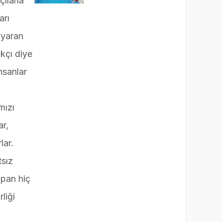
ılarla
ÇOCUKLARI SPORLA
BULUŞTURUYOR
arı
yaran
kçı diye
nsanlar
mızı
ar,
lar.
tsız
apan hiç
liği