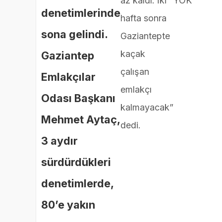
az kaldı. İki
YOK
denetimlerinde
hafta sonra
sona gelindi.
Gaziantepte
kaçak
Gaziantep
çalışan
Emlakçılar
emlakçı
Odası Başkanı
kalmayacak”
Mehmet Aytaç,
dedi.
3 aydır
sürdürdükleri
denetimlerde,
80’e yakın