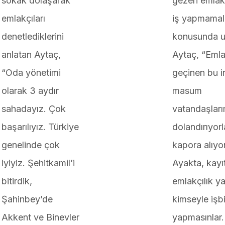
sokak dolaşarak
gezen emlakç
emlakçıları
iş yapmamal
denetlediklerini
konusunda u
anlatan Aytaç,
Aytaç, “Emla
“Oda yönetimi
geçinen bu i
olarak 3 aydır
masum
sahadayız. Çok
vatandaşları
başarılıyız. Türkiye
dolandırıyorl
genelinde çok
kapora alıyor
iyiyiz. Şehitkamil’i
Ayakta, kayı
bitirdik,
emlakçılık y
Şahinbey’de
kimseyle işbir
Akkent ve Binevler
yapmasınlar.