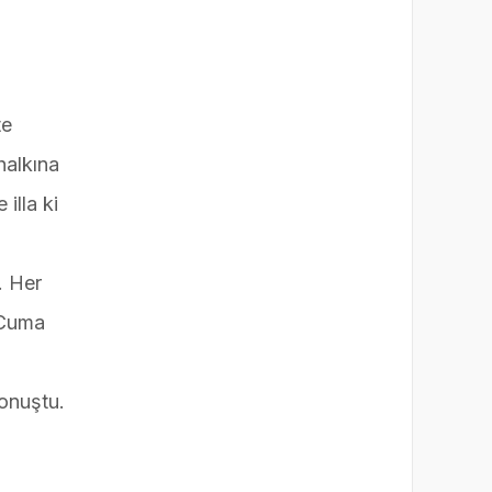
te
halkına
illa ki
. Her
 Cuma
konuştu.