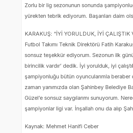
Zorlu bir lig sezonunun sonunda şampiyonluğ
yürekten tebrik ediyorum. Başarıları daim ol
KARAKUŞ: “İYİ YORULDUK, İYİ ÇALIŞTI
Futbol Takımı Teknik Direktörü Fatih Karaku
sonsuz teşekkür ediyorum. Sezonun ilk günün
birincilik vardır’ dedik. İyi yorulduk, iyi ça
şampiyonluğu bütün oyuncularımla beraber d
zaman yanımızda olan Şahinbey Belediye 
Güzel’e sonsuz saygılarımı sunuyorum. Nerede
şampiyonlar ligi var. İnşallah onu da alıp Ş
Kaynak: Mehmet Hanifi Ceber