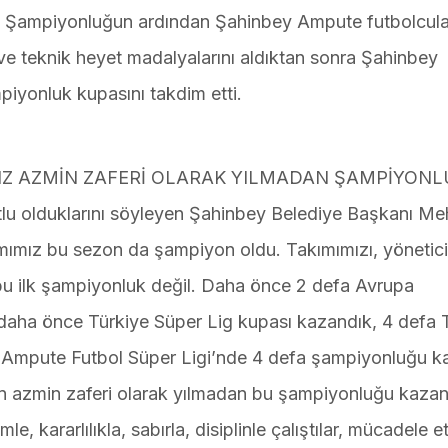
du. Şampiyonluğun ardından Şahinbey Ampute futbolcula
 ve teknik heyet madalyalarını aldıktan sonra Şahinbey
yonluk kupasını takdim etti.
Z AZMİN ZAFERİ OLARAK YILMADAN ŞAMPİYON
 olduklarını söyleyen Şahinbey Belediye Başkanı M
mız bu sezon da şampiyon oldu. Takımımızı, yöneticil
bu ilk şampiyonluk değil. Daha önce 2 defa Avrupa
 daha önce Türkiye Süper Lig kupası kazandık, 4 defa 
 Ampute Futbol Süper Ligi’nde 4 defa şampiyonluğu 
en azmin zaferi olarak yılmadan bu şampiyonluğu kaza
, kararlılıkla, sabırla, disiplinle çalıştılar, mücadele ett