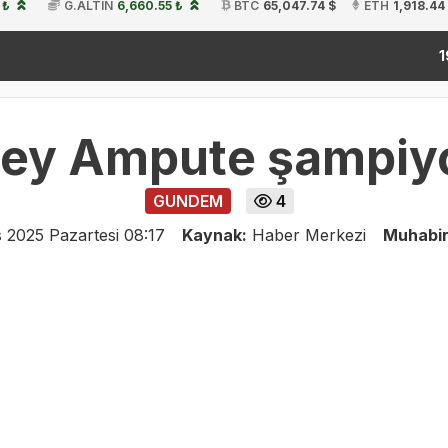
 ₺
G.ALTIN
6,660.55 ₺
BTC
65,047.74 $
ETH
1,918.44
kit
19:54
ey Ampute şampiy
GUNDEM
4
 2025 Pazartesi 08:17
Kaynak:
Haber Merkezi
Muhabi