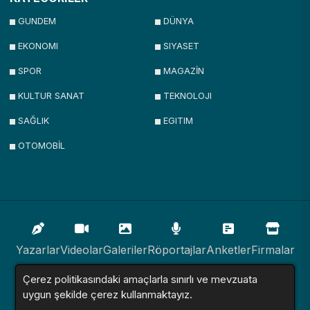
GUNDEM
DÜNYA
EKONOMI
SIYASET
SPOR
MAGAZİN
KULTUR SANAT
TEKNOLOJI
SAĞLIK
EGITIM
OTOMOBİL
Yazarlar
Videolar
Galeriler
Röportajlar
Anketler
Firmalar
Çerez politikasındaki amaçlarla sınırlı ve mevzuata
İlanlar
Resmi İlanlar
Sitemap
uygun şekilde çerez kullanmaktayız.