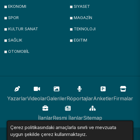
EKONOMI
SIYASET
SPOR
MAGAZİN
KULTUR SANAT
TEKNOLOJI
SAĞLIK
EGITIM
OTOMOBİL
Yazarlar
Videolar
Galeriler
Röportajlar
Anketler
Firmalar
İlanlar
Resmi İlanlar
Sitemap
Çerez politikasındaki amaçlarla sınırlı ve mevzuata
uygun şekilde çerez kullanmaktayız.
Haber Sitesi © 2016 - 2024. Tüm Hakları Saklıdır.