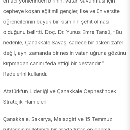
en acı yönlerinden birinin, vatan savunması için
cepheye koşan eğitimli gençler, lise ve üniversite
öğrencilerinin büyük bir kısmının şehit olması
olduğunu belirtti. Doç. Dr. Yunus Emre Tansü, “Bu
nedenle, Çanakkale Savaşı sadece bir askeri zafer
değil, aynı zamanda bir neslin vatan uğruna gözünü
kırpmadan canını feda ettiği bir destandır.”
ifadelerini kullandı.
Atatürk’ün Liderliği ve Çanakkale Cephesi’ndeki
Stratejik Hamleleri
Çanakkale, Sakarya, Malazgirt ve 15 Temmuz
ruhlarının milletimizi bir arada tutan en önemli