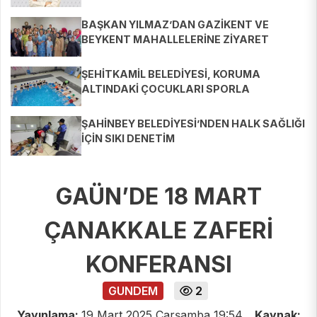
BAŞKAN YILMAZ’DAN GAZİKENT VE
BEYKENT MAHALLELERİNE ZİYARET
ŞEHİTKAMİL BELEDİYESİ, KORUMA
ALTINDAKİ ÇOCUKLARI SPORLA
BULUŞTURUYOR
ŞAHİNBEY BELEDİYESİ’NDEN HALK SAĞLIĞI
İÇİN SIKI DENETİM
GAÜN’DE 18 MART
ÇANAKKALE ZAFERİ
KONFERANSI
GUNDEM
2
Yayınlama:
19 Mart 2025 Çarşamba 19:54
Kaynak: