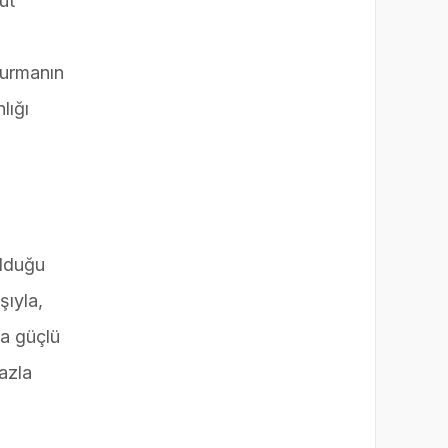
ut
durmanın
lığı
olduğu
şıyla,
ha güçlü
azla