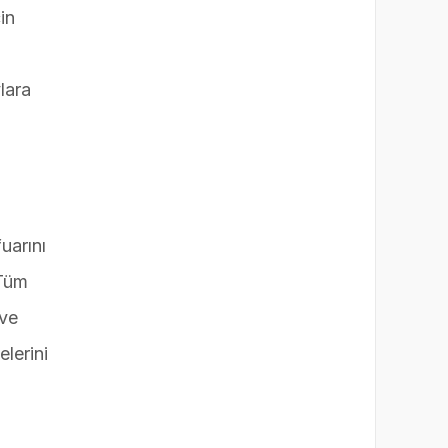
in
lara
uarını
“Tüm
 ve
lerini