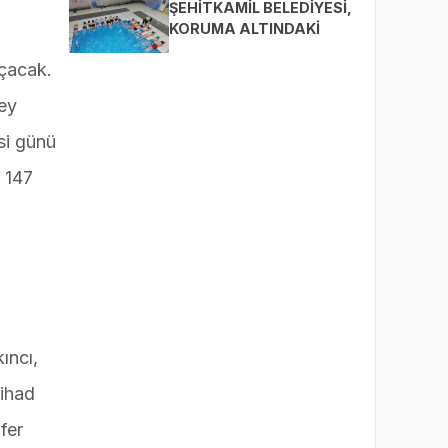
ŞEHİTKAMİL BELEDİYESİ,
KORUMA ALTINDAKİ
ÇOCUKLARI SPORLA
açacak.
BULUŞTURUYOR
bey
si günü
i 147
ıncı,
Nihad
fer