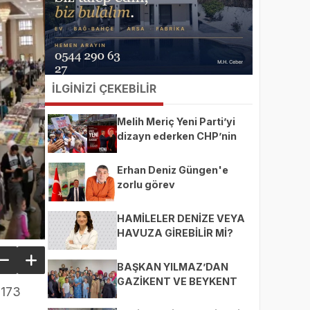
İLGİNİZİ ÇEKEBİLİR
Melih Meriç Yeni Parti’yi
dizayn ederken CHP’nin
ekmeğine yağ mı sürüyor?
Erhan Deniz Güngen'e
zorlu görev
HAMİLELER DENİZE VEYA
HAVUZA GİREBİLİR Mİ?
BAŞKAN YILMAZ’DAN
GAZİKENT VE BEYKENT
 173
MAHALLELERİNE ZİYARET