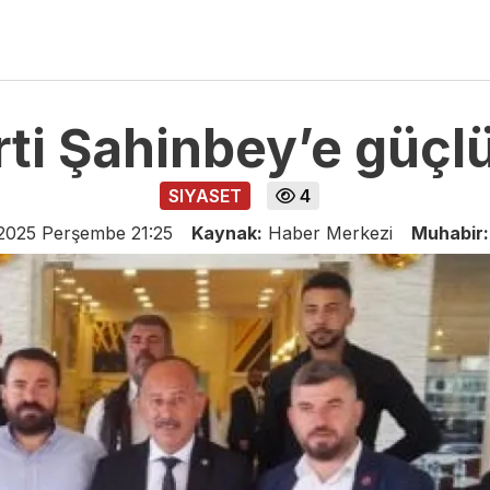
arti Şahinbey’e güçl
SIYASET
4
2025 Perşembe 21:25
Kaynak:
Haber Merkezi
Muhabir