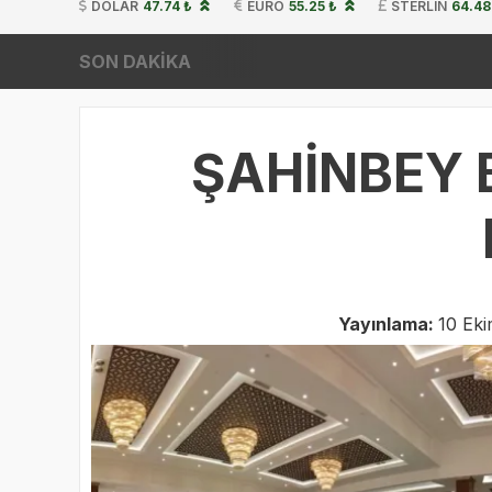
DOLAR
47.74 ₺
EURO
55.25 ₺
STERLIN
64.48
SON DAKİKA
ŞAHİNBEY B
Yayınlama:
10 Ek