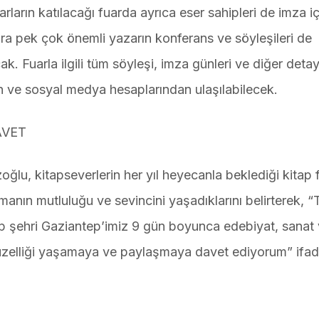
rların katılacağı fuarda ayrıca eser sahipleri de imza iç
ıra pek çok önemli yazarın konferans ve söyleşileri de
 Fuarla ilgili tüm söyleşi, imza günleri ve diğer detay
en ve sosyal medya hesaplarından ulaşılabilecek.
AVET
, kitapseverlerin her yıl heyecanla beklediği kitap f
manın mutluluğu ve sevincini yaşadıklarını belirterek, 
tap şehri Gaziantep’imiz 9 gün boyunca edebiyat, sanat
üzelliği yaşamaya ve paylaşmaya davet ediyorum” ifade