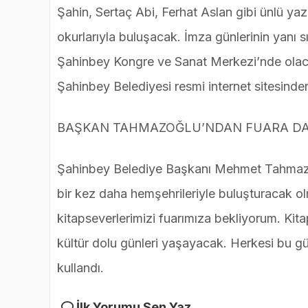
Şahin, Sertaç Abi, Ferhat Aslan gibi ünlü yaza
okurlarıyla buluşacak. İmza günlerinin yanı s
Şahinbey Kongre ve Sanat Merkezi’nde olacak.
Şahinbey Belediyesi resmi internet sitesind
BAŞKAN TAHMAZOĞLU’NDAN FUARA D
Şahinbey Belediye Başkanı Mehmet Tahmazoğlu
bir kez daha hemşehrileriyle buluşturacak ol
kitapseverlerimizi fuarımıza bekliyorum. Ki
kültür dolu günleri yaşayacak. Herkesi bu g
kullandı.
İlk Yorumu Sen Yaz