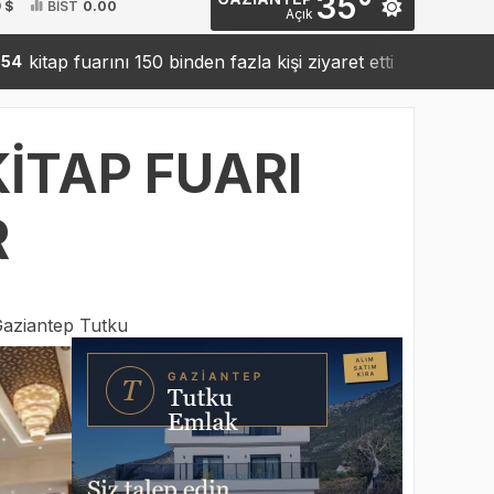
35°
 $
BİST
0.00
Açık
uarını 150 binden fazla kişi ziyaret etti
Sanko’dan rob
19:42
KİTAP FUARI
R
aziantep Tutku