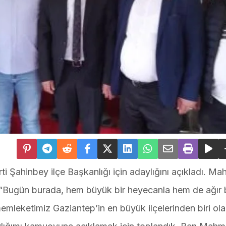
rti Şahinbey ilçe Başkanlığı için adaylığını açıkladı. M
, “Bugün burada, hem büyük bir heyecanla hem de ağır 
emleketimiz Gaziantep’in en büyük ilçelerinden biri ol