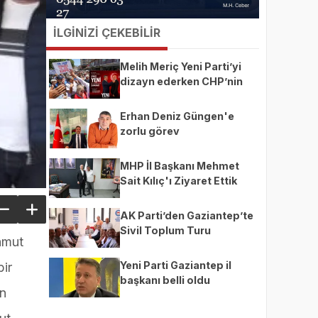
İLGİNİZİ ÇEKEBİLİR
Melih Meriç Yeni Parti’yi
dizayn ederken CHP’nin
ekmeğine yağ mı sürüyor?
Erhan Deniz Güngen'e
zorlu görev
MHP İl Başkanı Mehmet
Sait Kılıç'ı Ziyaret Ettik
AK Parti’den Gaziantep’te
Sivil Toplum Turu
ahmut
Yeni Parti Gaziantep il
bir
başkanı belli oldu
an