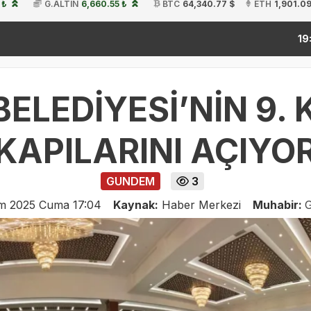
 ₺
G.ALTIN
6,660.55 ₺
BTC
64,340.77 $
ETH
1,901.09
kitap f
19:54
ELEDİYESİ’NİN 9. 
KAPILARINI AÇIYO
GUNDEM
3
im 2025 Cuma 17:04
Kaynak:
Haber Merkezi
Muhabir:
G