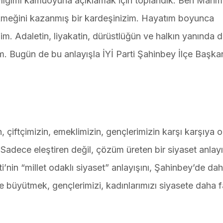
aylığımı kamuoyuna açıklamak için toplandık. Ben Mahm
kmeğini kazanmış bir kardeşinizim. Hayatım boyunca
dim. Adaletin, liyakatin, dürüstlüğün ve halkın yanında 
. Bugün de bu anlayışla İYİ Parti Şahinbey İlçe Başkan
n, çiftçimizin, emeklimizin, gençlerimizin karşı karşıya 
Sadece eleştiren değil, çözüm üreten bir siyaset anlayı
ti’nin “millet odaklı siyaset” anlayışını, Şahinbey’de da
de büyütmek, gençlerimizi, kadınlarımızı siyasete daha f