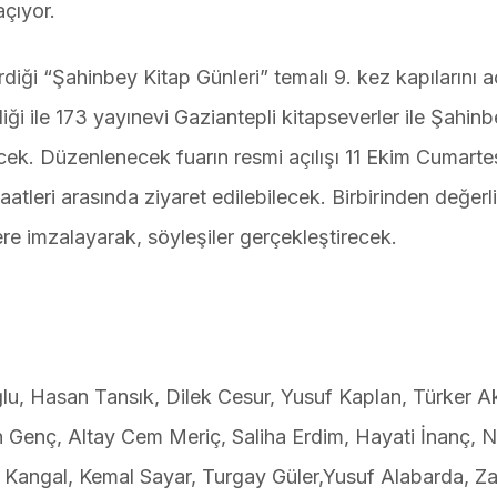
açıyor.
diği “Şahinbey Kitap Günleri” temalı 9. kez kapılarını 
iği ile 173 yayınevi Gaziantepli kitapseverler ile Şahin
ek. Düzenlenecek fuarın resmi açılışı 11 Ekim Cumarte
tleri arasında ziyaret edilebilecek. Birbirinden değerl
ere imzalayarak, söyleşiler gerçekleştirecek.
u, Hasan Tansık, Dilek Cesur, Yusuf Kaplan, Türker Ak
 Genç, Altay Cem Meriç, Saliha Erdim, Hayati İnanç, 
 Kangal, Kemal Sayar, Turgay Güler,Yusuf Alabarda, Za