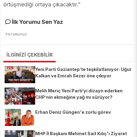
örtüşmediği ortaya çıkacaktır.”
İlk Yorumu Sen Yaz
İLGİNİZİ ÇEKEBİLİR
Yeni Parti Gaziantep’te teşkilatlanıyor: Uğur
Kalkan ve Emrah Sezer öne çıkıyor
Melih Meriç Yeni Parti’yi dizayn ederken
CHP’nin ekmeğine yağ mı sürüyor?
Erhan Deniz Güngen'e zorlu görev
MHP İl Başkanı Mehmet Sait Kılıç'ı Ziyaret