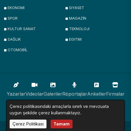
EKONOMI
SIYASET
SPOR
MAGAZİN
KULTUR SANAT
TEKNOLOJI
SAĞLIK
EGITIM
OTOMOBİL
Yazarlar
Videolar
Galeriler
Röportajlar
Anketler
Firmalar
Çerez politikasındaki amaçlarla sınırlı ve mevzuata
İlanlar
Resmi İlanlar
Sitemap
uygun şekilde çerez kullanmaktayız.
Çerez Politikası
Tamam
Haber Sitesi © 2016 - 2024. Tüm Hakları Saklıdır.