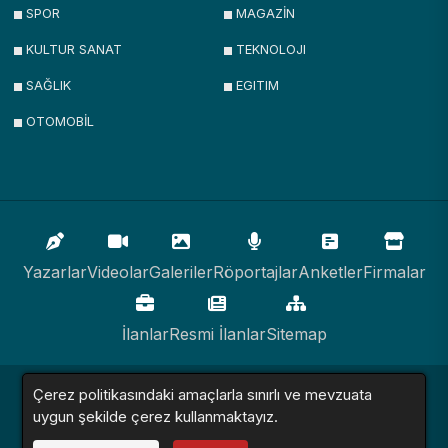
SPOR
MAGAZİN
KULTUR SANAT
TEKNOLOJI
SAĞLIK
EGITIM
OTOMOBİL
Yazarlar
Videolar
Galeriler
Röportajlar
Anketler
Firmalar
İlanlar
Resmi İlanlar
Sitemap
Çerez politikasındaki amaçlarla sınırlı ve mevzuata
Haber Sitesi © 2016 - 2024. Tüm Hakları Saklıdır.
uygun şekilde çerez kullanmaktayız.