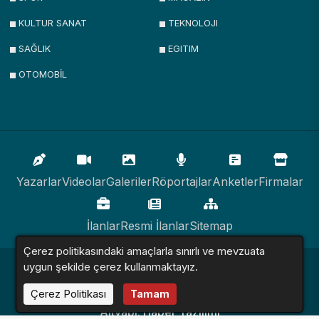
KULTUR SANAT
TEKNOLOJI
SAĞLIK
EGITIM
OTOMOBİL
Yazarlar
Videolar
Galeriler
Röportajlar
Anketler
Firmalar
İlanlar
Resmi İlanlar
Sitemap
Çerez politikasındaki amaçlarla sınırlı ve mevzuata
uygun şekilde çerez kullanmaktayız.
Haber Sitesi © 2016 - 2024. Tüm Hakları Saklıdır.
Çerez Politikası
Tamam
Altyapı:
Haber Yazılımı