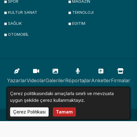
SPOR
MAGAZİN
KULTUR SANAT
TEKNOLOJI
SAĞLIK
EGITIM
OTOMOBİL
Yazarlar
Videolar
Galeriler
Röportajlar
Anketler
Firmalar
Çerez politikasındaki amaçlarla sınırlı ve mevzuata
İlanlar
Resmi İlanlar
Sitemap
uygun şekilde çerez kullanmaktayız.
Çerez Politikası
Tamam
Haber Sitesi © 2016 - 2024. Tüm Hakları Saklıdır.
Altyapı:
Haber Yazılımı