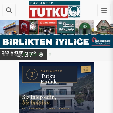
37°
GAZIANTEP
STERLIN
64.48 ₺
Açık