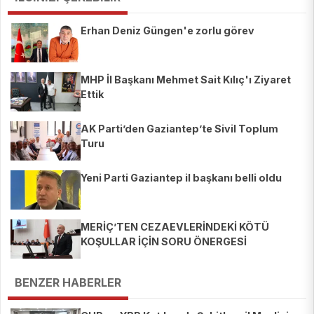
Erhan Deniz Güngen'e zorlu görev
MHP İl Başkanı Mehmet Sait Kılıç'ı Ziyaret
Ettik
AK Parti’den Gaziantep’te Sivil Toplum
Turu
Yeni Parti Gaziantep il başkanı belli oldu
MERİÇ’TEN CEZAEVLERİNDEKİ KÖTÜ
KOŞULLAR İÇİN SORU ÖNERGESİ
BENZER HABERLER