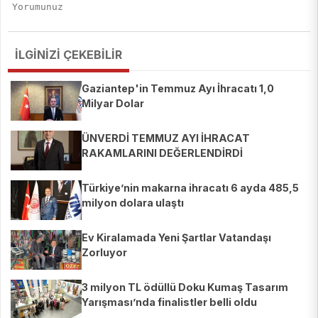
İLGİNİZİ ÇEKEBİLİR
Gaziantep'in Temmuz Ayı İhracatı 1,0
Milyar Dolar
ÜNVERDİ TEMMUZ AYI İHRACAT
RAKAMLARINI DEĞERLENDİRDİ
Türkiye’nin makarna ihracatı 6 ayda 485,5
milyon dolara ulaştı
Ev Kiralamada Yeni Şartlar Vatandaşı
Zorluyor
3 milyon TL ödüllü Doku Kumaş Tasarım
Yarışması’nda finalistler belli oldu