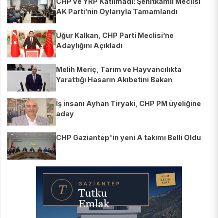
CHP ve YRP Katılmadı: Şehitkamil Meclisi
AK Parti’nin Oylarıyla Tamamlandı
Uğur Kalkan, CHP Parti Meclisi’ne
Adaylığını Açıkladı
Melih Meriç, Tarım ve Hayvancılıkta
Yarattığı Hasarın Akıbetini Bakan
Yumaklı’ya Sordu
İş insanı Ayhan Tiryaki, CHP PM üyeliğine
aday
CHP Gaziantep'in yeni A takımı Belli Oldu