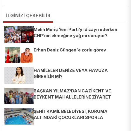
İLGİNİZİ ÇEKEBİLİR
Melih Meriç Yeni Parti’yi dizayn ederken
CHP’nin ekmeğine yağ mı sürüyor?
Erhan Deniz Güngen'e zorlu görev
HAMİLELER DENİZE VEYA HAVUZA
GİREBİLİR Mİ?
BAŞKAN YILMAZ’DAN GAZİKENT VE
BEYKENT MAHALLELERİNE ZİYARET
ŞEHİTKAMİL BELEDİYESİ, KORUMA
ALTINDAKİ ÇOCUKLARI SPORLA
BULUŞTURUYOR