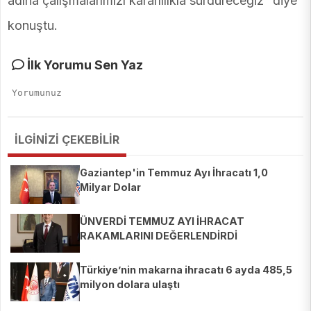
adına çalışmalarımızı kararlılıkla sürdüreceğiz” diye
konuştu.
İlk Yorumu Sen Yaz
İLGİNİZİ ÇEKEBİLİR
Gaziantep'in Temmuz Ayı İhracatı 1,0
Milyar Dolar
ÜNVERDİ TEMMUZ AYI İHRACAT
RAKAMLARINI DEĞERLENDİRDİ
Türkiye’nin makarna ihracatı 6 ayda 485,5
milyon dolara ulaştı