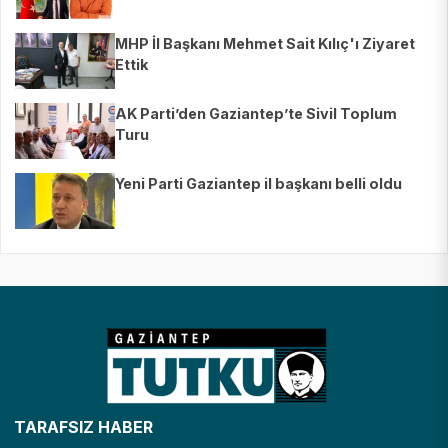
MHP İl Başkanı Mehmet Sait Kılıç'ı Ziyaret
Ettik
AK Parti’den Gaziantep’te Sivil Toplum
Turu
Yeni Parti Gaziantep il başkanı belli oldu
TARAFSIZ HABER