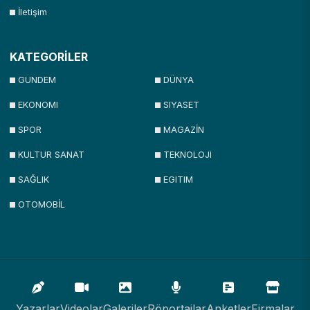
İletişim
KATEGORİLER
GUNDEM
DÜNYA
EKONOMI
SIYASET
SPOR
MAGAZİN
KULTUR SANAT
TEKNOLOJI
SAĞLIK
EGITIM
OTOMOBİL
Yazarlar
Videolar
Galeriler
Röportajlar
Anketler
Firmalar