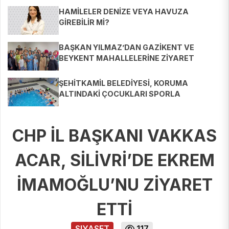
HAMİLELER DENİZE VEYA HAVUZA
GİREBİLİR Mİ?
BAŞKAN YILMAZ’DAN GAZİKENT VE
BEYKENT MAHALLELERİNE ZİYARET
ŞEHİTKAMİL BELEDİYESİ, KORUMA
ALTINDAKİ ÇOCUKLARI SPORLA
BULUŞTURUYOR
CHP İL BAŞKANI VAKKAS
ACAR, SİLİVRİ’DE EKREM
İMAMOĞLU’NU ZİYARET
ETTİ
SIYASET
117