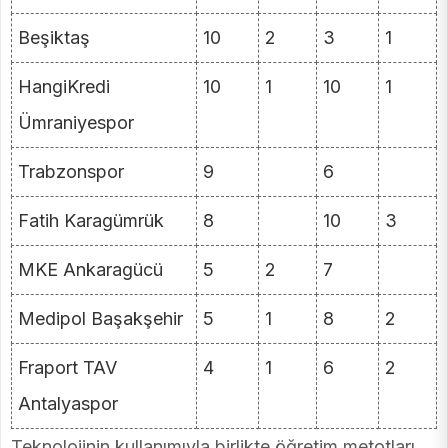
Beşiktaş
10
2
3
1
HangiKredi
10
1
10
1
Ümraniyespor
Trabzonspor
9
6
Fatih Karagümrük
8
10
3
MKE Ankaragücü
5
2
7
Medipol Başakşehir
5
1
8
2
Fraport TAV
4
1
6
2
Antalyaspor
Teknolojinin kullanımıyla birlikte öğretim metotları