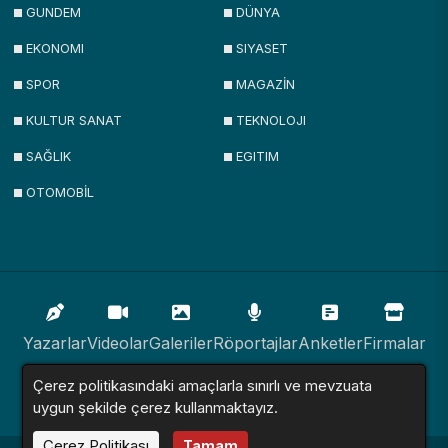
GUNDEM
DÜNYA
EKONOMI
SIYASET
SPOR
MAGAZİN
KULTUR SANAT
TEKNOLOJI
SAĞLIK
EGITIM
OTOMOBİL
Yazarlar
Videolar
Galeriler
Röportajlar
Anketler
Firmalar
Çerez politikasındaki amaçlarla sınırlı ve mevzuata
İlanlar
Resmi İlanlar
Sitemap
uygun şekilde çerez kullanmaktayız.
Çerez Politikası
Tamam