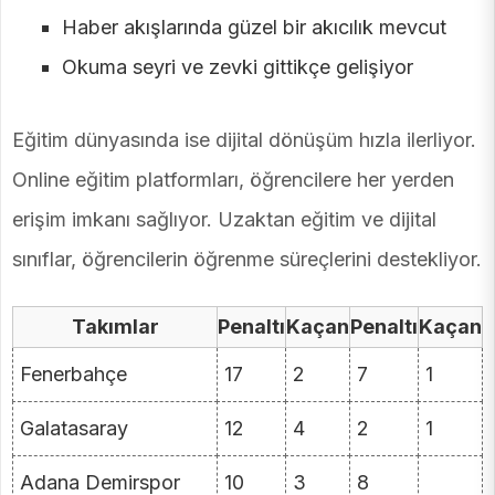
Haber akışlarında güzel bir akıcılık mevcut
Okuma seyri ve zevki gittikçe gelişiyor
Eğitim dünyasında ise dijital dönüşüm hızla ilerliyor.
Online eğitim platformları, öğrencilere her yerden
erişim imkanı sağlıyor. Uzaktan eğitim ve dijital
sınıflar, öğrencilerin öğrenme süreçlerini destekliyor.
Takımlar
Penaltı
Kaçan
Penaltı
Kaçan
Fenerbahçe
17
2
7
1
Galatasaray
12
4
2
1
Adana Demirspor
10
3
8