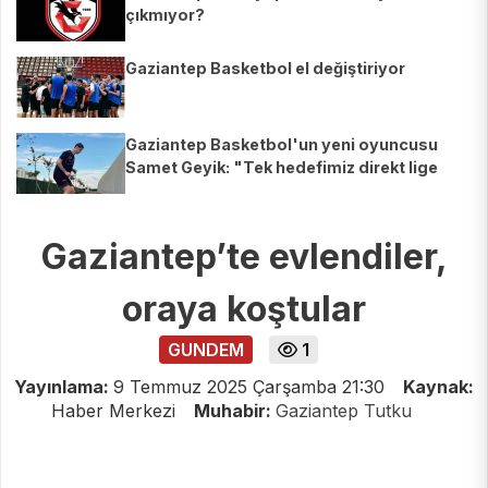
çıkmıyor?
Gaziantep Basketbol el değiştiriyor
Gaziantep Basketbol'un yeni oyuncusu
Samet Geyik: "Tek hedefimiz direkt lige
çıkmak"
Gaziantep’te evlendiler,
oraya koştular
GUNDEM
1
Yayınlama:
9 Temmuz 2025 Çarşamba 21:30
Kaynak:
Haber Merkezi
Muhabir:
Gaziantep Tutku