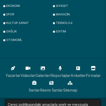
EKONOMI
SIYASET
SPOR
MAGAZİN
KULTUR SANAT
TEKNOLOJI
SAĞLIK
EGITIM
OTOMOBİL
Yazarlar
Videolar
Galeriler
Röportajlar
Anketler
Firmalar
İlanlar
Resmi İlanlar
Sitemap
Çerez politikasındaki amaçlarla sınırlı ve mevzuata
Haber Sitesi © 2016 - 2024. Tüm Hakları Saklıdır.