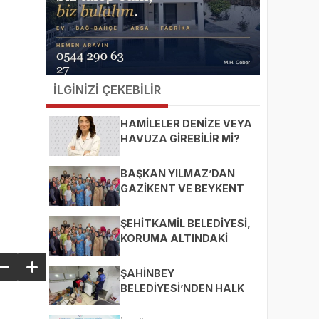
İLGİNİZİ ÇEKEBİLİR
HAMİLELER DENİZE VEYA
HAVUZA GİREBİLİR Mİ?
BAŞKAN YILMAZ’DAN
GAZİKENT VE BEYKENT
MAHALLELERİNE ZİYARET
ŞEHİTKAMİL BELEDİYESİ,
KORUMA ALTINDAKİ
ÇOCUKLARI SPORLA
BULUŞTURUYOR
ŞAHİNBEY
BELEDİYESİ’NDEN HALK
SAĞLIĞI İÇİN SIKI
DENETİM