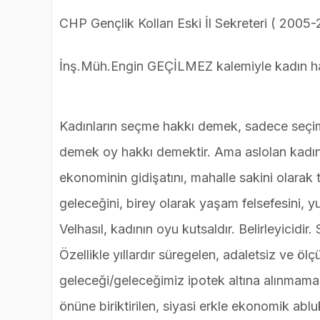
CHP Gençlik Kolları Eski İl Sekreteri ( 200
İnş.Müh.Engin GEÇİLMEZ kalemiyle kadın hakl
Kadınların seçme hakkı demek, sadece seçim
demek oy hakkı demektir. Ama aslolan kadını
ekonominin gidişatını, mahalle sakini olarak
geleceğini, birey olarak yaşam felsefesini, y
Velhasıl, kadının oyu kutsaldır. Belirleyicidir
Özellikle yıllardır süregelen, adaletsiz ve öl
geleceği/geleceğimiz ipotek altına alınmamalı
önüne biriktirilen, siyasi erkle ekonomik abl