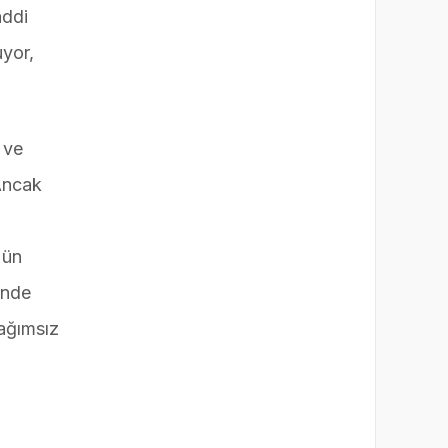
addi
uyor,
 ve
 Ancak
 ün
inde
Bağımsız