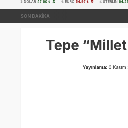
DOLAR
47.60 ₺
EURO
54.97 ₺
STERLIN
64.23
SON DAKİKA
Tepe “Mille
Yayınlama:
6 Kasım