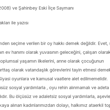
5-2008) ve Şahinbey Eski İlçe Saymanı
arı ile yazısı
den seçime verilen bir oy hakkı demek değildir. Evet,
n ev hanımı olarak yuvasının geleceğini, çalışan olara
 toplumsal yaşamın ilkelerini, anne olarak çocuğunun
urttaş olarak vatandaşlık görevlerini tayin etmesi demek
. Siyasi oyunlara ve kamusal vaatlere alet edilmemelidir.
çüsüz sosyal yardımlarla , oyu rehin alınmamalı ve adeta
dır. Bu ölçüsüz ve adaletsiz sosyal yardımlarla, aşevle
ukaya alınan kadınlarımızdan dolayı, halkımız ataerkil t