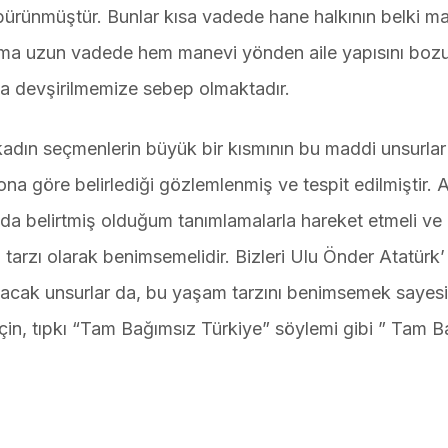
 bürünmüştür. Bunlar kısa vadede hane halkının belki m
 ama uzun vadede hem manevi yönden aile yapısını boz
ya devşirilmemize sebep olmaktadır.
e kadın seçmenlerin büyük bir kısmının bu maddi unsurlar
i ona göre belirlediği gözlemlenmiş ve tespit edilmiştir.
nda belirtmiş olduğum tanımlamalarla hareket etmeli ve
tarzı olarak benimsemelidir. Bizleri Ulu Önder Atatürk’
şıyacak unsurlar da, bu yaşam tarzını benimsemek sayes
çin, tıpkı “Tam Bağımsız Türkiye” söylemi gibi ” Tam 