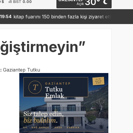
30°
9 $
BİST
0.00
Açık
tap fuarını 150 binden fazla kişi ziyaret etti
Sanko’dan
19:42
ğiştirmeyin”
r:
Gaziantep Tutku