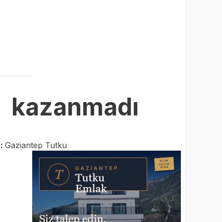
ı kazanmadı
r:
Gaziantep Tutku