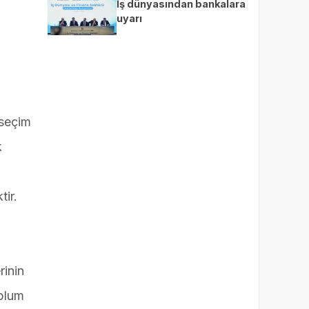
İş dünyasından bankalara
uyarı
 seçim
k
tir.
rinin
oplum