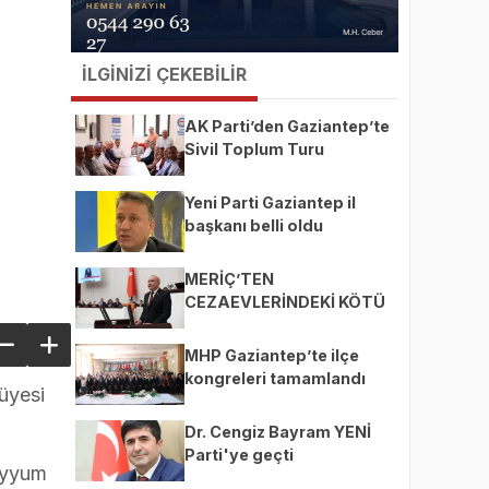
İLGİNİZİ ÇEKEBİLİR
AK Parti’den Gaziantep’te
Sivil Toplum Turu
Yeni Parti Gaziantep il
başkanı belli oldu
MERİÇ’TEN
CEZAEVLERİNDEKİ KÖTÜ
KOŞULLAR İÇİN SORU
ÖNERGESİ
MHP Gaziantep’te ilçe
kongreleri tamamlandı
üyesi
Dr. Cengiz Bayram YENİ
Parti'ye geçti
ayyum