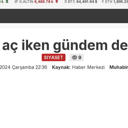
 ₺
G.ALTIN
6,489.78 ₺
BTC
64,491.94 $
ETH
1,895.2
ki
19:54
t aç iken gündem de
SIYASET
9
 2024 Çarşamba 22:36
Kaynak:
Haber Merkezi
Muhabi