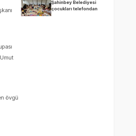
Şahinbey Belediyesi
çocukları telefondan
şkanı
uzaklaştırıp üretime teşvik
ediyor
upası
ı Umut
en övgü