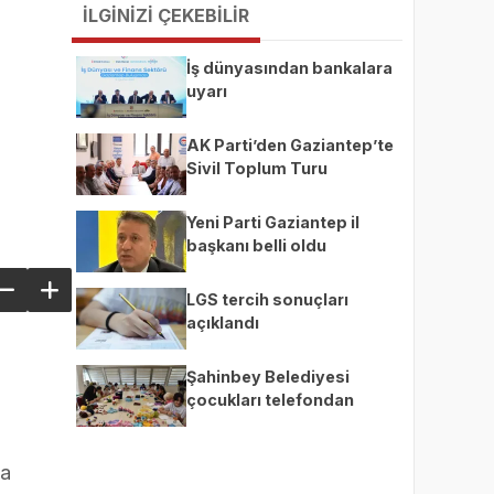
İLGİNİZİ ÇEKEBİLİR
İş dünyasından bankalara
uyarı
AK Parti’den Gaziantep’te
Sivil Toplum Turu
Yeni Parti Gaziantep il
başkanı belli oldu
LGS tercih sonuçları
açıklandı
Şahinbey Belediyesi
çocukları telefondan
uzaklaştırıp üretime teşvik
ediyor
na