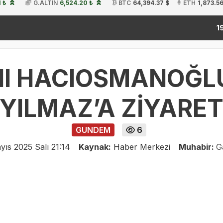
1 ₺
G.ALTIN
6,524.20 ₺
BTC
64,394.37 $
ETH
1,873.56
kita
19:54
NI HACIOSMANOĞL
YILMAZ’A ZİYARE
GUNDEM
6
yıs 2025 Salı 21:14
Kaynak:
Haber Merkezi
Muhabir:
G