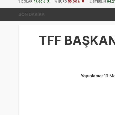
DOLAR
47.60 ₺
EURO
55.00 ₺
STERLIN
64.2
SON DAKİKA
TFF BAŞKA
Yayınlama:
13 Ma