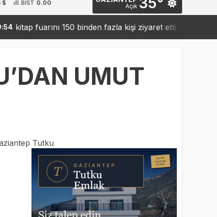
35°
 $
BİST
0.00
Açık
p fuarını 150 binden fazla kişi ziyaret etti
Sanko’dan r
19:42
U’DAN UMUT
T
aziantep Tutku