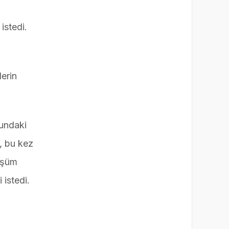
istedi.
erin
sundaki
, bu kez
nüşüm
 istedi.