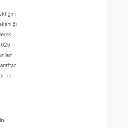
ktiğini
akanlığı
lerek
 2025
enilen
taraftan
ar bu
in