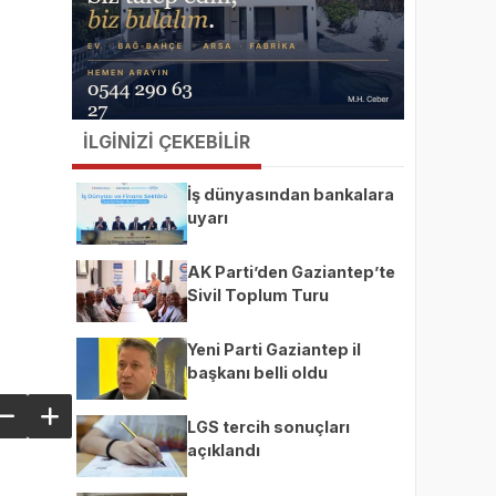
İLGİNİZİ ÇEKEBİLİR
İş dünyasından bankalara
uyarı
AK Parti’den Gaziantep’te
Sivil Toplum Turu
Yeni Parti Gaziantep il
başkanı belli oldu
LGS tercih sonuçları
açıklandı