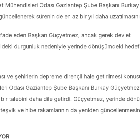
aat Mühendisleri Odası Gaziantep Şube Başkanı Burkay
cellenerek sürenin de en az bir yıl daha uzatılmasını 
i ifade eden Başkan Güçyetmez, ancak gerek devlet
mideki durgunluk nedeniyle yerinde dönüşümdeki hedefl
ası ve şehirlerin depreme dirençli hale getirilmesi konu
disleri Odası Gaziantep Şube Başkanı Burkay Güçyetmez
bir talebini daha dile getirdi. Güçyetmez, yerinde dö
 teşvik ve hibe rakamlarının da yeniden güncellenmesini
YOR