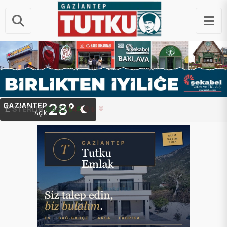
28°
GAZIANTEP
STERLIN
64.22 ₺
Açık