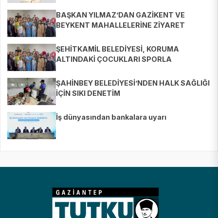
BAŞKAN YILMAZ’DAN GAZİKENT VE
BEYKENT MAHALLELERİNE ZİYARET
ŞEHİTKAMİL BELEDİYESİ, KORUMA
ALTINDAKİ ÇOCUKLARI SPORLA
BULUŞTURUYOR
ŞAHİNBEY BELEDİYESİ’NDEN HALK SAĞLIĞI
İÇİN SIKI DENETİM
İş dünyasından bankalara uyarı