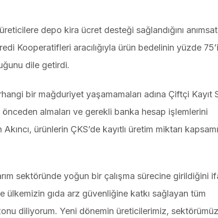
üreticilere depo kira ücret desteği sağlandığını anımsa
redi Kooperatifleri aracılığıyla ürün bedelinin yüzde 75’
uğunu dile getirdi.
erhangi bir mağduriyet yaşamamaları adına Çiftçi Kayıt 
nı önceden almaları ve gerekli banka hesap işlemlerini
Akıncı, ürünlerin ÇKS’de kayıtlı üretim miktarı kapsam
rım sektöründe yoğun bir çalışma sürecine girildiğini i
e ülkemizin gıda arz güvenliğine katkı sağlayan tüm
sezonu diliyorum. Yeni dönemin üreticilerimiz, sektörümü