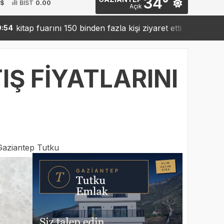
34°
 $
BİST
0.00
Açık
arını 150 binden fazla kişi ziyaret etti
Sanko’dan robot
19:42
Ş FİYATLARINI
Gaziantep Tutku