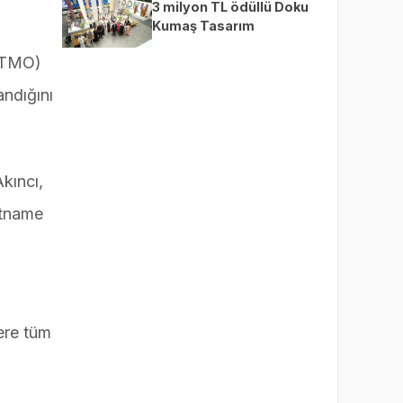
3 milyon TL ödüllü Doku
Kumaş Tasarım
Yarışması’nda finalistler
 (TMO)
belli oldu
andığını
kıncı,
ütname
zere tüm