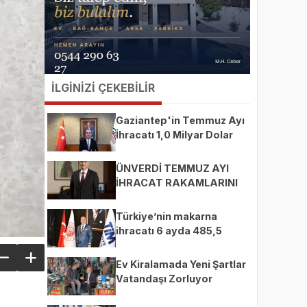
İLGİNİZİ ÇEKEBİLİR
Gaziantep'in Temmuz Ayı
İhracatı 1,0 Milyar Dolar
ÜNVERDİ TEMMUZ AYI
İHRACAT RAKAMLARINI
DEĞERLENDİRDİ
Türkiye’nin makarna
ihracatı 6 ayda 485,5
milyon dolara ulaştı
Ev Kiralamada Yeni Şartlar
Vatandaşı Zorluyor