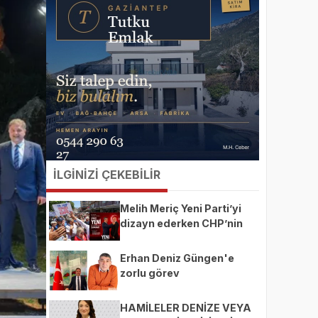
İLGİNİZİ ÇEKEBİLİR
Melih Meriç Yeni Parti’yi
dizayn ederken CHP’nin
ekmeğine yağ mı sürüyor?
Erhan Deniz Güngen'e
zorlu görev
HAMİLELER DENİZE VEYA