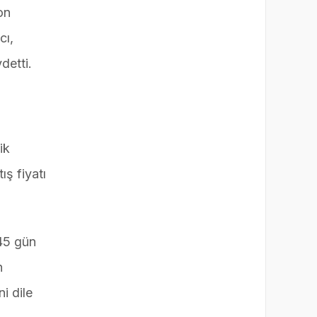
on
cı,
detti.
ik
ış fiyatı
45 gün
n
i dile