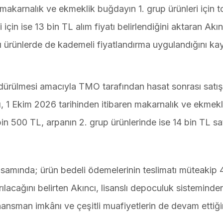
 makarnalık ve ekmeklik buğdayın 1. grup ürünleri için t
için ise 13 bin TL alım fiyatı belirlendiğini aktaran Akın
lı ürünlerde de kademeli fiyatlandırma uygulandığını kay
dürülmesi amacıyla TMO tarafından hasat sonrası satış
cı, 1 Ekim 2026 tarihinden itibaren makarnalık ve ekmekl
n 500 TL, arpanın 2. grup ürünlerinde ise 14 bin TL sat
amında; ürün bedeli ödemelerinin teslimatı müteakip 
rılacağını belirten Akıncı, lisanslı depoculuk sisteminde
inansman imkânı ve çeşitli muafiyetlerin de devam ettiğin