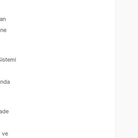
tan
ine
Sistemi
ında
fade
z ve