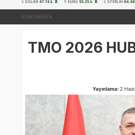
DOLAR
47.74 ₺
EURO
55.25 ₺
STERLIN
64.48
SON DAKİKA
TMO 2026 HUB
Yayınlama:
2 Hazi