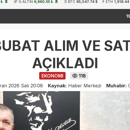
 ₺
G.ALTIN
6,660.55 ₺
BTC
65,047.74 $
ETH
1,918.44
kitap fu
19:54
UBAT ALIM VE SATI
AÇIKLADI
EKONOMI
118
ran 2026 Salı 20:08
Kaynak:
Haber Merkezi
Muhabir: