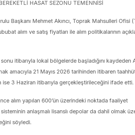
 BEREKETLİ HASAT SEZONU TEMENNİSİ
rulu Başkanı Mehmet Akıncı, Toprak Mahsulleri Ofisi
t alım ve satış fiyatları ile alım politikalarının açıkl
onu itibarıyla lokal bölgelerde başladığını kaydeden A
mak amacıyla 21 Mayıs 2026 tarihinden itibaren taahh
n ise 3 Haziran itibarıyla gerçekleştirileceğini ifade etti.
ce alım yapılan 600’ün üzerindeki noktada faaliyet
 sisteminin anlaşmalı lisanslı depolar da dahil olmak ü
ğini söyledi.