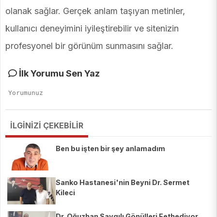
olanak sağlar. Gerçek anlam taşıyan metinler,
kullanıcı deneyimini iyileştirebilir ve sitenizin
profesyonel bir görünüm sunmasını sağlar.
İlk Yorumu Sen Yaz
İLGİNİZİ ÇEKEBİLİR
Ben bu işten bir şey anlamadım
Sanko Hastanesi'nin Beyni Dr. Sermet
Kileci
Dr. Oğuzhan Saygılı Gönülleri Fethediyor