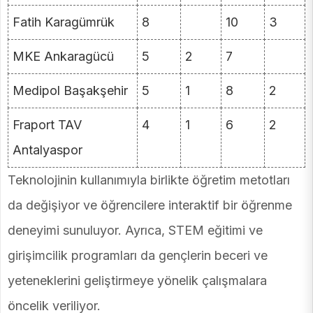
Fatih Karagümrük
8
10
3
MKE Ankaragücü
5
2
7
Medipol Başakşehir
5
1
8
2
Fraport TAV
4
1
6
2
Antalyaspor
Teknolojinin kullanımıyla birlikte öğretim metotları
da değişiyor ve öğrencilere interaktif bir öğrenme
deneyimi sunuluyor. Ayrıca, STEM eğitimi ve
girişimcilik programları da gençlerin beceri ve
yeteneklerini geliştirmeye yönelik çalışmalara
öncelik veriliyor.