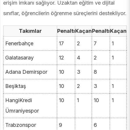
erişim imkanı sağlıyor. Uzaktan eğitim ve dijital
sınıflar, öğrencilerin öğrenme süreçlerini destekliyor.
Takımlar
Penaltı
Kaçan
Penaltı
Kaçan
Fenerbahçe
17
2
7
1
Galatasaray
12
4
2
1
Adana Demirspor
10
3
8
Beşiktaş
10
2
3
1
HangiKredi
10
1
10
1
Ümraniyespor
Trabzonspor
9
6