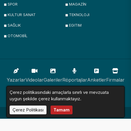
SPOR
MAGAZİN
KULTUR SANAT
TEKNOLOJI
SAĞLIK
EGITIM
OTOMOBİL
Yazarlar
Videolar
Galeriler
Röportajlar
Anketler
Firmalar
Çerez politikasındaki amaçlarla sınırlı ve mevzuata
İlanlar
Resmi İlanlar
Sitemap
uygun şekilde çerez kullanmaktayız.
Çerez Politikası
Tamam
Haber Sitesi © 2016 - 2024. Tüm Hakları Saklıdır.