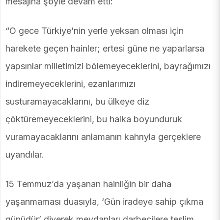
mesajına şöyle devam etti:
“O gece Türkiye’nin yerle yeksan olması için
harekete geçen hainler; ertesi güne ne yaparlarsa
yapsınlar milletimizi bölemeyeceklerini, bayrağımızı
indiremeyeceklerini, ezanlarımızı
susturamayacaklarını, bu ülkeye diz
çöktüremeyeceklerini, bu halka boyunduruk
vuramayacaklarını anlamanın kahrıyla gerçeklere
uyandılar.
15 Temmuz’da yaşanan hainliğin bir daha
yaşanmaması duasıyla, ‘Gün iradeye sahip çıkma
günüdür’ diyerek meydanları darbecilere teslim