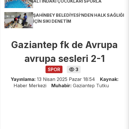
ALTINDAKİ ÇOCUKLARI SPORLA
BULUŞTURUYOR
ŞAHİNBEY BELEDİYESİ’NDEN HALK SAĞLIĞI
İÇİN SIKI DENETİM
Gaziantep fk de Avrupa
avrupa sesleri 2-1
SPOR
3
Yayınlama:
13 Nisan 2025 Pazar 18:54
Kaynak:
Haber Merkezi
Muhabir:
Gaziantep Tutku