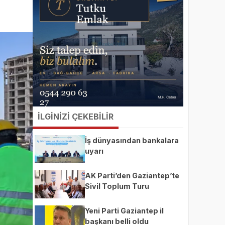
İLGİNİZİ ÇEKEBİLİR
İş dünyasından bankalara
uyarı
AK Parti’den Gaziantep’te
Sivil Toplum Turu
Yeni Parti Gaziantep il
başkanı belli oldu