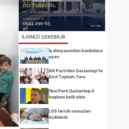
İLGİNİZİ ÇEKEBİLİR
İş dünyasından bankalara
uyarı
AK Parti’den Gaziantep’te
Sivil Toplum Turu
Yeni Parti Gaziantep il
başkanı belli oldu
LGS tercih sonuçları
açıklandı