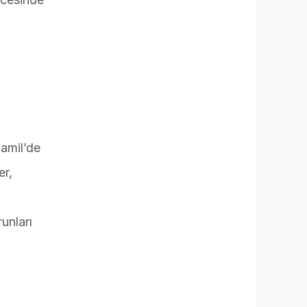
kamil’de
er,
unları