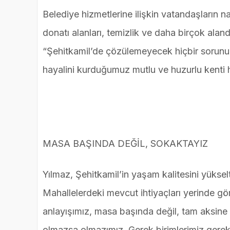
Belediye hizmetlerine ilişkin vatandaşların nab
donatı alanları, temizlik ve daha birçok ala
“Şehitkamil’de çözülemeyecek hiçbir sorunumu
hayalini kurduğumuz mutlu ve huzurlu kenti h
MASA BAŞINDA DEĞİL, SOKAKTAYIZ
Yılmaz, Şehitkamil’in yaşam kalitesini yüksel
Mahallelerdeki mevcut ihtiyaçları yerinde g
anlayışımız, masa başında değil, tam aksine s
olmazsa olmazımız. Gerek birimlerimiz gerek