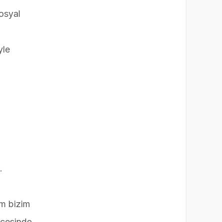
sosyal
yle
.
im bizim
icesinde