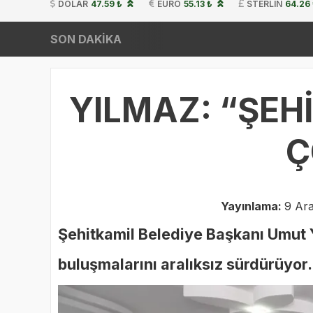
DOLAR
47.59 ₺
EURO
55.13 ₺
STERLIN
64.26
SON DAKİKA
YILMAZ: “ŞEH
Ç
Yayınlama:
9 Ara
Şehitkamil Belediye Başkanı Umut Y
buluşmalarını aralıksız sürdürüyor.