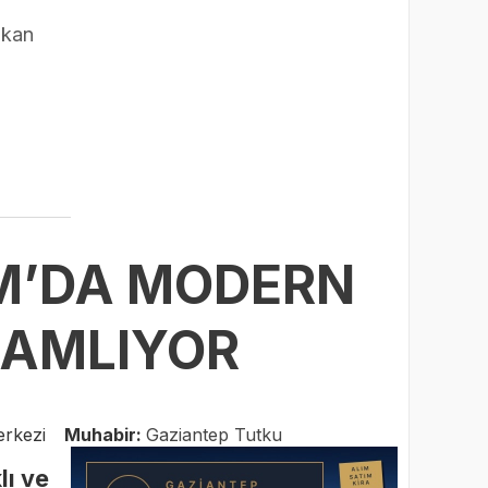
şkan
IM’DA MODERN
MAMLIYOR
erkezi
Muhabir:
Gaziantep Tutku
lı ve