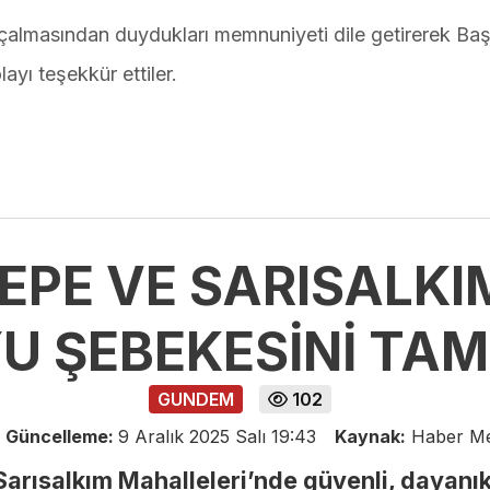
ı çalmasından duydukları memnuniyeti dile getirerek Ba
ayı teşekkür ettiler.
TEPE VE SARISALK
U ŞEBEKESİNİ TA
GUNDEM
102
Güncelleme:
9 Aralık 2025 Salı 19:43
Kaynak:
Haber M
arısalkım Mahalleleri’nde güvenli, dayanık