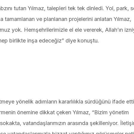
zını tutan Yılmaz, talepleri tek tek dinledi. Yol, park, 
nda tamamlanan ve planlanan projelerini anlatan Yılmaz,
z yok. Hemşehrilerimizle el ele vererek, Allah’ın izni
ep birlikte inşa edeceğiz” diye konuştu.
tmeye yönelik adımların kararlılıkla sürdüğünü ifade etti
örmenin önemine dikkat çeken Yılmaz, “Bizim yönetim
okakta, vatandaşlarımızın arasında şekilleniyor. İletiş
se vatandaşlarımızla bizzat yaptığımız görüşmeler net