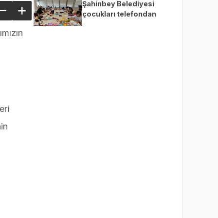
Şahinbey Belediyesi
çocukları telefondan
uzaklaştırıp üretime teşvik
ımızın
ediyor
eri
in