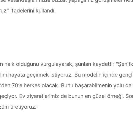
z” ifadelerini kullandı.
ün halk olduğunu vurgulayarak, şunları kaydetti: “Şehit
lini hayata geçirmek istiyoruz. Bu modelin içinde gençl
, 7’den 70’e herkes olacak. Bunu başarabilmenin yolu da
geçiyor. Ev ziyaretlerimiz de bunun en güzel örneği. Sor
özüm üretiyoruz.”