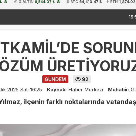
 ₺
G.ALTIN
6,544.07 ₺
BTC
64,410.47 $
ETH
1,874.02
kitap fu
19:54
İTKAMİL’DE SORUN
ÖZÜM ÜRETİYORU
GUNDEM
92
lık 2025 Salı 16:25
Kaynak:
Haber Merkezi
Muhabir:
Ga
ılmaz, ilçenin farklı noktalarında vatanda