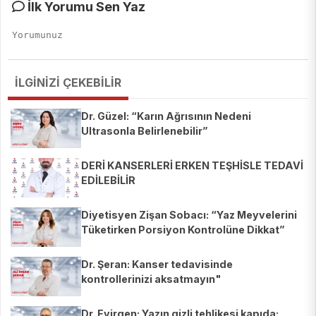
İlk Yorumu Sen Yaz
İLGİNİZİ ÇEKEBİLİR
Dr. Güzel: “Karın Ağrısının Nedeni
Ultrasonla Belirlenebilir”
DERİ KANSERLERİ ERKEN TEŞHİSLE TEDAVİ
EDİLEBİLİR
Diyetisyen Zişan Sobacı: “Yaz Meyvelerini
Tüketirken Porsiyon Kontrolüne Dikkat”
Dr. Şeran: Kanser tedavisinde
kontrollerinizi aksatmayın"
Dr. Evirgen: Yazın gizli tehlikesi kapıda: