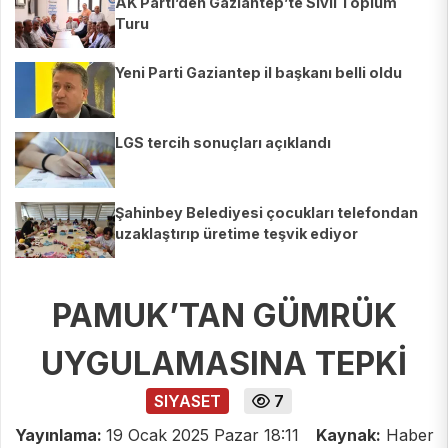
AK Parti’den Gaziantep’te Sivil Toplum
Turu
Yeni Parti Gaziantep il başkanı belli oldu
LGS tercih sonuçları açıklandı
Şahinbey Belediyesi çocukları telefondan
uzaklaştırıp üretime teşvik ediyor
PAMUK’TAN GÜMRÜK
UYGULAMASINA TEPKİ
SIYASET
7
Yayınlama:
19 Ocak 2025 Pazar 18:11
Kaynak:
Haber