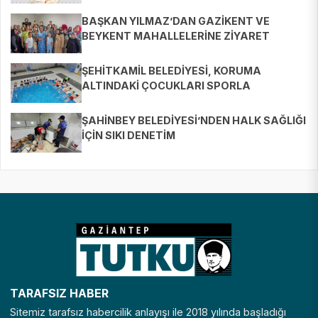
BAŞKAN YILMAZ’DAN GAZİKENT VE
BEYKENT MAHALLELERİNE ZİYARET
ŞEHİTKAMİL BELEDİYESİ, KORUMA
ALTINDAKİ ÇOCUKLARI SPORLA
BULUŞTURUYOR
ŞAHİNBEY BELEDİYESİ’NDEN HALK SAĞLIĞI
İÇİN SIKI DENETİM
TARAFSIZ HABER
Sitemiz tarafsız habercilik anlayışı ile 2018 yılında başladığı