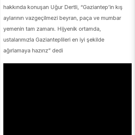
hakkında konuşan Uğur Dertli, “Gaziantep’in kış
aylarının vazgeçilmezi beyran, paça ve mumbar
yemenin tam zamanı. Hijyenik ortamda,
ustalarımızla Gazianteplileri en iyi şekilde
ağırlamaya hazırız” dedi