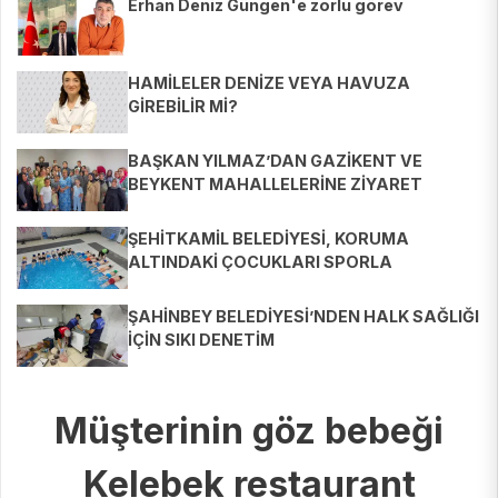
Erhan Deniz Güngen'e zorlu görev
HAMİLELER DENİZE VEYA HAVUZA
GİREBİLİR Mİ?
BAŞKAN YILMAZ’DAN GAZİKENT VE
BEYKENT MAHALLELERİNE ZİYARET
ŞEHİTKAMİL BELEDİYESİ, KORUMA
ALTINDAKİ ÇOCUKLARI SPORLA
BULUŞTURUYOR
ŞAHİNBEY BELEDİYESİ’NDEN HALK SAĞLIĞI
İÇİN SIKI DENETİM
Müşterinin göz bebeği
Kelebek restaurant