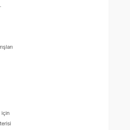
.
ışları
 için
erisi