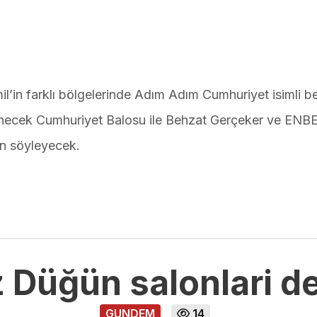
il’in farklı bölgelerinde Adım Adım Cumhuriyet isimli b
necek Cumhuriyet Balosu ile Behzat Gerçeker ve ENB
in söyleyecek.
 Düğün salonlari d
GUNDEM
14