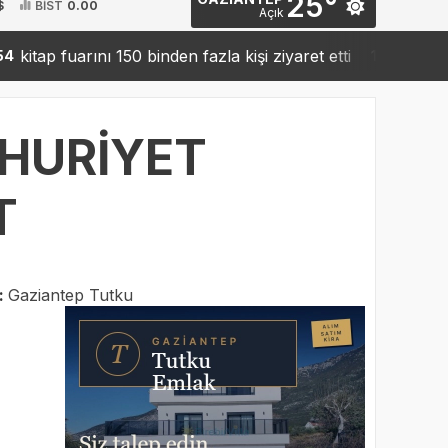
25°
$
BİST
0.00
Açık
fuarını 150 binden fazla kişi ziyaret etti
Sanko’dan ro
19:42
HURİYET
T
:
Gaziantep Tutku