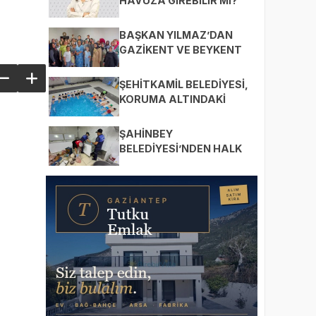
HAVUZA GİREBİLİR Mİ?
BAŞKAN YILMAZ’DAN
GAZİKENT VE BEYKENT
MAHALLELERİNE ZİYARET
ŞEHİTKAMİL BELEDİYESİ,
KORUMA ALTINDAKİ
ÇOCUKLARI SPORLA
BULUŞTURUYOR
ŞAHİNBEY
BELEDİYESİ’NDEN HALK
SAĞLIĞI İÇİN SIKI
DENETİM