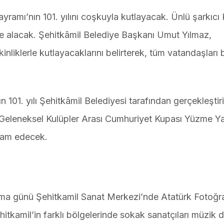
ramı’nın 101. yılını coşkuyla kutlayacak. Ünlü şarkıcı 
e alacak. Şehitkâmil Belediye Başkanı Umut Yılmaz,
nliklerle kutlayacaklarını belirterek, tüm vatandaşları 
101. yılı Şehitkâmil Belediyesi tarafından gerçekleştir
 Geleneksel Kulüpler Arası Cumhuriyet Kupası Yüzme Yar
evam edecek.
uma günü Şehitkamil Sanat Merkezi’nde Atatürk Fotoğra
kamil’in farklı bölgelerinde sokak sanatçıları müzik di