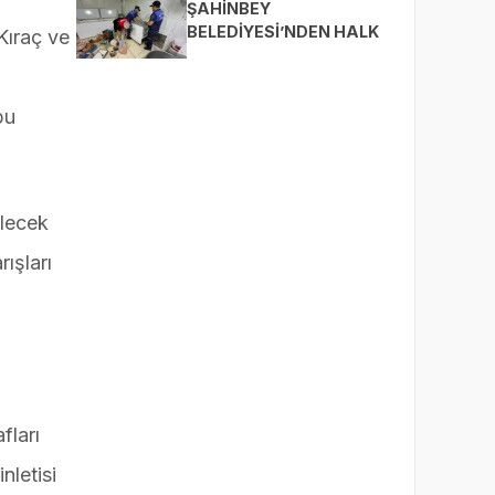
BULUŞTURUYOR
ŞAHİNBEY
BELEDİYESİ’NDEN HALK
Kıraç ve
SAĞLIĞI İÇİN SIKI
DENETİM
bu
ilecek
ışları
fları
nletisi