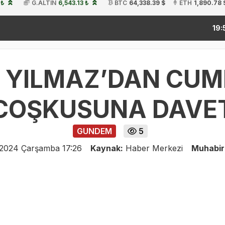
 ₺
G.ALTIN
6,543.13 ₺
BTC
64,338.39 $
ETH
1,890.78 
kitap 
19:54
 YILMAZ’DAN CUM
COŞKUSUNA DAVE
GUNDEM
5
 2024 Çarşamba 17:26
Kaynak:
Haber Merkezi
Muhabir