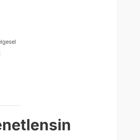
elgesel
E
enetlensin