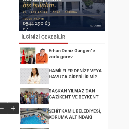
İLGİNİZİ ÇEKEBİLİR
Erhan Deniz Güngen'e
zorlu görev
HAMİLELER DENİZE VEYA
HAVUZA GİREBİLİR Mİ?
BAŞKAN YILMAZ’DAN
GAZİKENT VE BEYKENT
MAHALLELERİNE ZİYARET
ŞEHİTKAMİL BELEDİYESİ,
KORUMA ALTINDAKİ
ÇOCUKLARI SPORLA