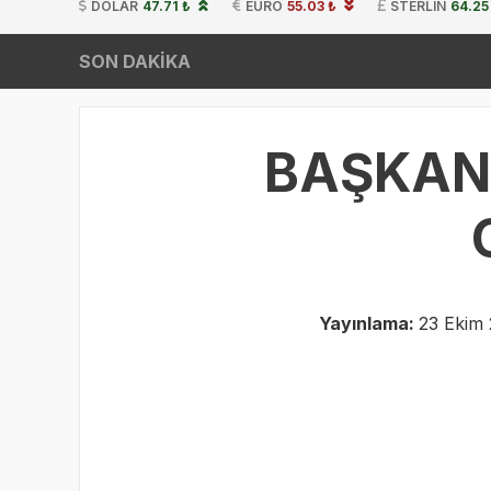
DOLAR
47.71 ₺
EURO
55.03 ₺
STERLIN
64.25
SON DAKİKA
BAŞKAN
Yayınlama:
23 Ekim