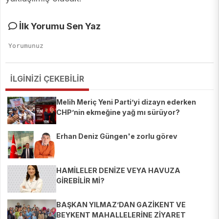
İlk Yorumu Sen Yaz
İLGİNİZİ ÇEKEBİLİR
Melih Meriç Yeni Parti’yi dizayn ederken
CHP’nin ekmeğine yağ mı sürüyor?
Erhan Deniz Güngen'e zorlu görev
HAMİLELER DENİZE VEYA HAVUZA
GİREBİLİR Mİ?
BAŞKAN YILMAZ’DAN GAZİKENT VE
BEYKENT MAHALLELERİNE ZİYARET