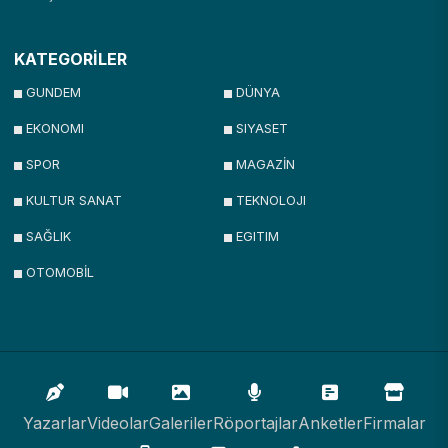
KATEGORİLER
GUNDEM
DÜNYA
EKONOMI
SIYASET
SPOR
MAGAZİN
KULTUR SANAT
TEKNOLOJI
SAĞLIK
EGITIM
OTOMOBİL
Yazarlar
Videolar
Galeriler
Röportajlar
Anketler
Firmalar