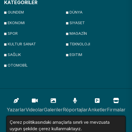
KATEGORİLER
GUNDEM
DÜNYA
EKONOMI
SIYASET
SPOR
MAGAZİN
KULTUR SANAT
TEKNOLOJI
SAĞLIK
EGITIM
OTOMOBİL
Yazarlar
Videolar
Galeriler
Röportajlar
Anketler
Firmalar
Çerez politikasındaki amaçlarla sınırlı ve mevzuata
İlanlar
Resmi İlanlar
Sitemap
uygun şekilde çerez kullanmaktayız.