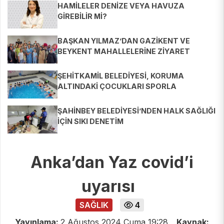
HAMİLELER DENİZE VEYA HAVUZA
GİREBİLİR Mİ?
BAŞKAN YILMAZ’DAN GAZİKENT VE
BEYKENT MAHALLELERİNE ZİYARET
ŞEHİTKAMİL BELEDİYESİ, KORUMA
ALTINDAKİ ÇOCUKLARI SPORLA
BULUŞTURUYOR
ŞAHİNBEY BELEDİYESİ’NDEN HALK SAĞLIĞI
İÇİN SIKI DENETİM
Anka’dan Yaz covid’i
uyarısı
SAĞLIK
4
Yayınlama:
2 Ağustos 2024 Cuma 19:28
Kaynak: