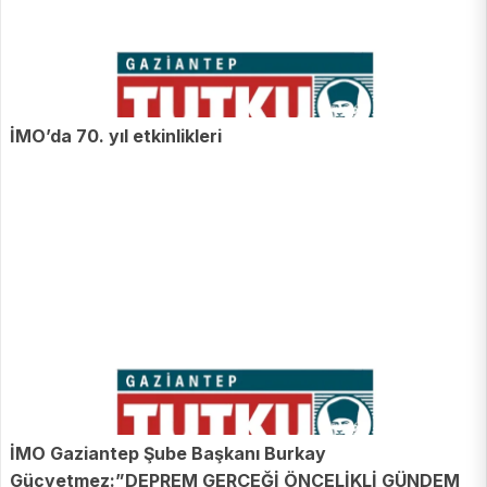
İMO’da 70. yıl etkinlikleri
İMO Gaziantep Şube Başkanı Burkay
Güçyetmez:”DEPREM GERÇEĞİ ÖNCELİKLİ GÜNDEM