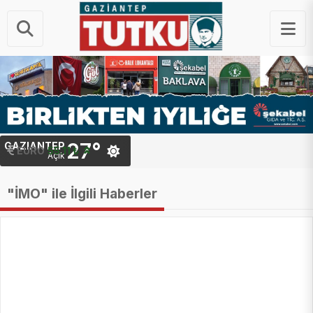
27°
GAZIANTEP
STERLIN
EURO
64.22 ₺
55.11 ₺
Açık
"İMO" ile İlgili Haberler