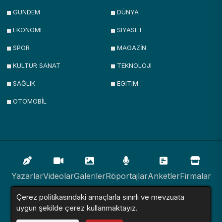
GUNDEM
DÜNYA
EKONOMI
SIYASET
SPOR
MAGAZİN
KULTUR SANAT
TEKNOLOJI
SAĞLIK
EGITIM
OTOMOBİL
Yazarlar
Videolar
Galeriler
Röportajlar
Anketler
Firmalar
Çerez politikasındaki amaçlarla sınırlı ve mevzuata
İlanlar
Resmi İlanlar
Sitemap
uygun şekilde çerez kullanmaktayız.