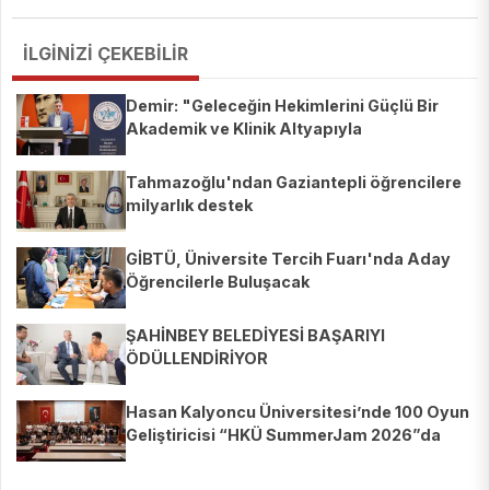
İLGİNİZİ ÇEKEBİLİR
Demir: "Geleceğin Hekimlerini Güçlü Bir
Akademik ve Klinik Altyapıyla
Yetiştiriyoruz"
Tahmazoğlu'ndan Gaziantepli öğrencilere
milyarlık destek
GİBTÜ, Üniversite Tercih Fuarı'nda Aday
Öğrencilerle Buluşacak
ŞAHİNBEY BELEDİYESİ BAŞARIYI
ÖDÜLLENDİRİYOR
Hasan Kalyoncu Üniversitesi’nde 100 Oyun
Geliştiricisi “HKÜ SummerJam 2026”da
Buluştu