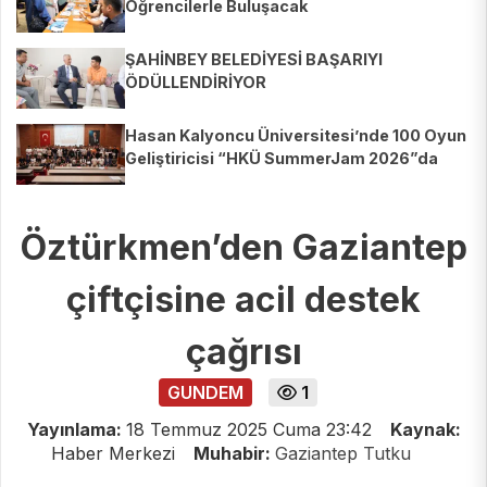
Öğrencilerle Buluşacak
ŞAHİNBEY BELEDİYESİ BAŞARIYI
ÖDÜLLENDİRİYOR
Hasan Kalyoncu Üniversitesi’nde 100 Oyun
Geliştiricisi “HKÜ SummerJam 2026”da
Buluştu
Öztürkmen’den Gaziantep
çiftçisine acil destek
çağrısı
GUNDEM
1
Yayınlama:
18 Temmuz 2025 Cuma 23:42
Kaynak:
Haber Merkezi
Muhabir:
Gaziantep Tutku