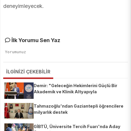
deneyimleyecek.
İlk Yorumu Sen Yaz
İLGİNİZİ ÇEKEBİLİR
Demir: "Geleceğin Hekimlerini Güçlü Bir
Akademik ve Klinik Altyapıyla
Yetiştiriyoruz"
Tahmazoğlu'ndan Gaziantepli öğrencilere
milyarlık destek
GİBTÜ, Üniversite Tercih Fuarı'nda Aday