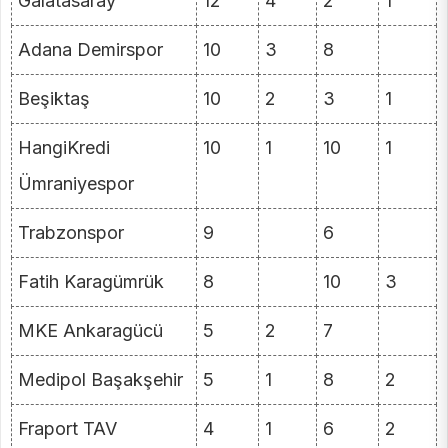
Galatasaray
12
4
2
1
Adana Demirspor
10
3
8
Beşiktaş
10
2
3
1
HangiKredi
10
1
10
1
Ümraniyespor
Trabzonspor
9
6
Fatih Karagümrük
8
10
3
MKE Ankaragücü
5
2
7
Medipol Başakşehir
5
1
8
2
Fraport TAV
4
1
6
2