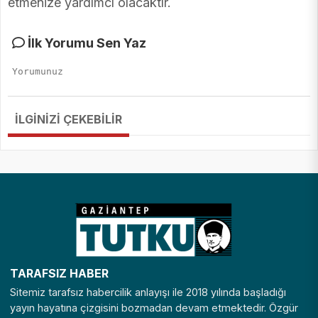
etmenize yardımcı olacaktır.
İlk Yorumu Sen Yaz
İLGİNİZİ ÇEKEBİLİR
TARAFSIZ HABER
Sitemiz tarafsız habercilik anlayışı ile 2018 yılında başladığı
yayın hayatına çizgisini bozmadan devam etmektedir. Özgür