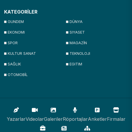
KATEGORİLER
GUNDEM
DÜNYA
EKONOMI
SIYASET
SPOR
MAGAZİN
KULTUR SANAT
TEKNOLOJI
SAĞLIK
EGITIM
OTOMOBİL
Yazarlar
Videolar
Galeriler
Röportajlar
Anketler
Firmalar