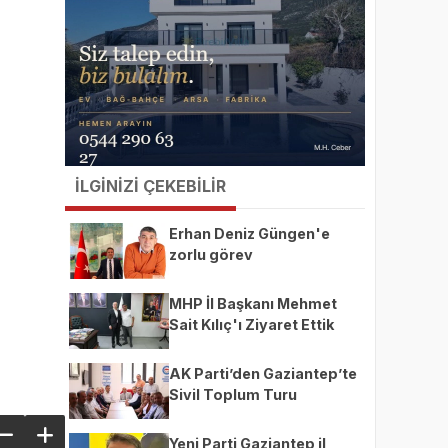
İLGİNİZİ ÇEKEBİLİR
Erhan Deniz Güngen'e
zorlu görev
MHP İl Başkanı Mehmet
Sait Kılıç'ı Ziyaret Ettik
AK Parti’den Gaziantep’te
Sivil Toplum Turu
Yeni Parti Gaziantep il