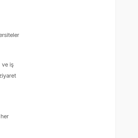
rsiteler
 ve iş
ziyaret
 her