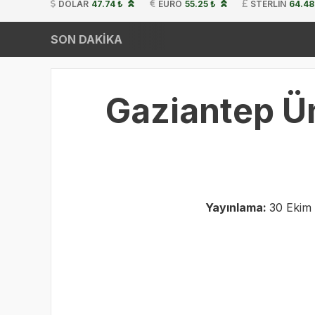
DOLAR
47.74 ₺
EURO
55.25 ₺
STERLIN
64.48
SON DAKİKA
Gaziantep Ün
Yayınlama:
30 Ekim