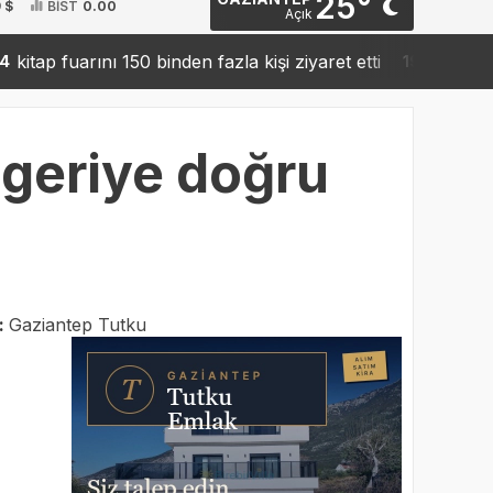
25°
 $
BİST
0.00
Açık
fuarını 150 binden fazla kişi ziyaret etti
Sanko’dan rob
19:42
 geriye doğru
:
Gaziantep Tutku