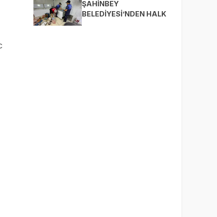
BULUŞTURUYOR
ŞAHİNBEY
BELEDİYESİ’NDEN HALK
SAĞLIĞI İÇİN SIKI
DENETİM
c