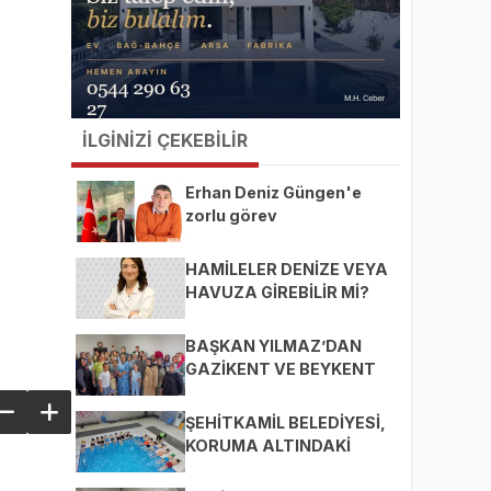
İLGİNİZİ ÇEKEBİLİR
Erhan Deniz Güngen'e
zorlu görev
HAMİLELER DENİZE VEYA
HAVUZA GİREBİLİR Mİ?
BAŞKAN YILMAZ’DAN
GAZİKENT VE BEYKENT
MAHALLELERİNE ZİYARET
ŞEHİTKAMİL BELEDİYESİ,
KORUMA ALTINDAKİ
ÇOCUKLARI SPORLA