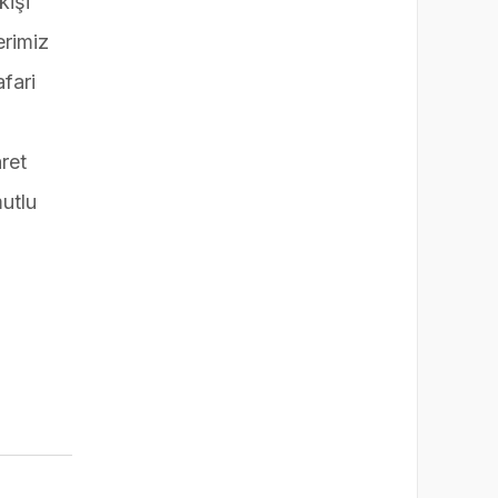
kişi
erimiz
fari
ret
mutlu