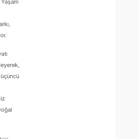
al Yaşam
arkı,
or.
atı
leyerek,
n üçüncü
miz
Doğal