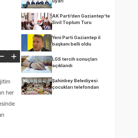
uyarı
AK Parti’den Gaziantep’te
Sivil Toplum Turu
Yeni Parti Gaziantep il
başkanı belli oldu
LGS tercih sonuçları
açıklandı
Şahinbey Belediyesi
ğitim
çocukları telefondan
ın her
uzaklaştırıp üretime teşvik
ediyor
esinde
rı