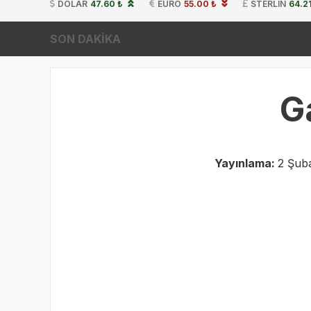
DOLAR
47.60 ₺
EURO
55.00 ₺
STERLIN
64.2
SON DAKİKA
Ga
Yayınlama:
2 Şub