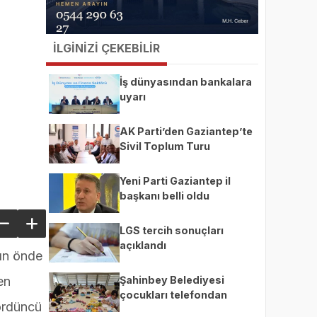
İLGİNİZİ ÇEKEBİLİR
İş dünyasından bankalara
uyarı
AK Parti’den Gaziantep’te
Sivil Toplum Turu
Yeni Parti Gaziantep il
başkanı belli oldu
LGS tercih sonuçları
açıklandı
nın önde
Şahinbey Belediyesi
en
çocukları telefondan
dördüncü
uzaklaştırıp üretime teşvik