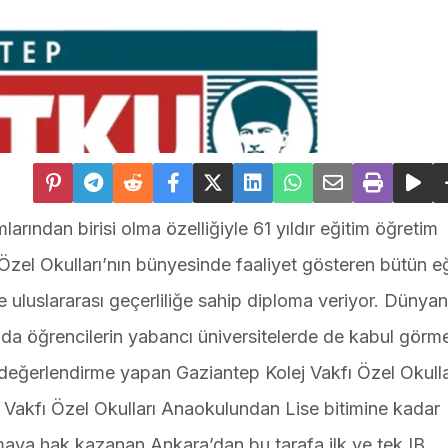
arından birisi olma özelliğiyle 61 yıldır eğitim öğretim
 Özel Okulları’nın bünyesinde faaliyet gösteren bütün e
ne uluslararası geçerliliğe sahip diploma veriyor. Dünyan
nda öğrencilerin yabancı üniversitelerde de kabul görm
bir değerlendirme yapan Gaziantep Kolej Vakfı Özel Okulla
Vakfı Özel Okulları Anaokulundan Lise bitimine kadar
almaya hak kazanan Ankara’dan bu tarafa ilk ve tek IB