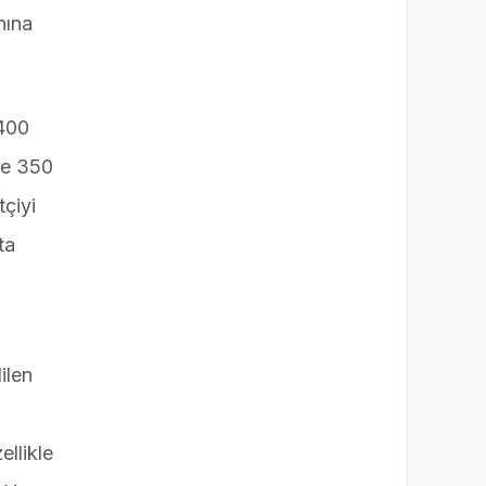
ediyor
nına
 400
de 350
tçiyi
ta
ilen
ellikle