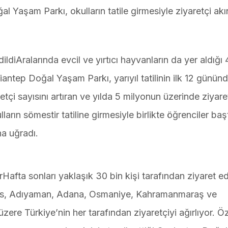
Yaşam Parkı, okulların tatile girmesiyle ziyaretçi akı
ldiAralarında evcil ve yırtıcı hayvanların da yer aldığı
antep Doğal Yaşam Parkı, yarıyıl tatilinin ilk 12 günün
aretçi sayısını artıran ve yılda 5 milyonun üzerinde ziyare
rın sömestir tatiline girmesiyle birlikte öğrenciler baş
na uğradı.
orHafta sonları yaklaşık 30 bin kişi tarafından ziyaret ed
ilis, Adıyaman, Adana, Osmaniye, Kahramanmaraş ve
zere Türkiye’nin her tarafından ziyaretçiyi ağırlıyor. Öz