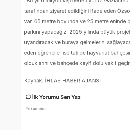
“Bu yıl 6 milyon kişi hedefliyoruz”Gaziantep
tarafından ziyaret edildiğini ifade eden Özsöy
var. 65 metre boyunda ve 25 metre eninde bir
parkını yapacağız. 2025 yılında büyük projele
uyandıracak ve buraya gelmelerini sağlayac
eden öğrenciler ise tatilde hayvanat bahçesin
olduklarını ve bahçede keyif dolu vakit geçirdi
Kaynak: İHLAS HABER AJANSI
İlk Yorumu Sen Yaz