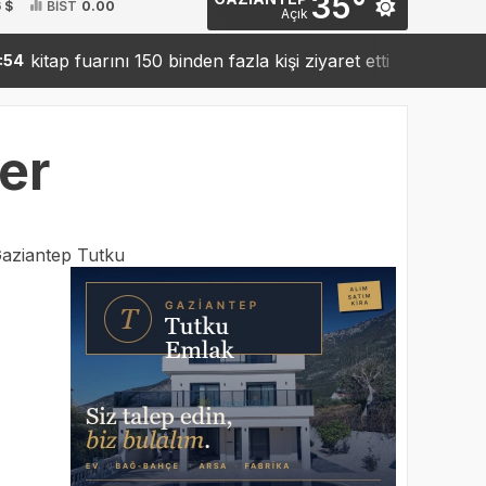
35°
 $
BİST
0.00
Açık
ap fuarını 150 binden fazla kişi ziyaret etti
Sanko’dan 
19:42
ler
aziantep Tutku