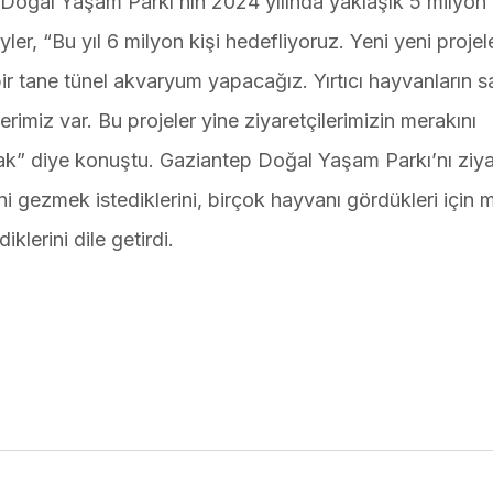
 Doğal Yaşam Parkı’nın 2024 yılında yaklaşık 5 milyon 
ler, “Bu yıl 6 milyon kişi hedefliyoruz. Yeni yeni projel
 tane tünel akvaryum yapacağız. Yırtıcı hayvanların sa
rimiz var. Bu projeler yine ziyaretçilerimizin merakını
ak” diye konuştu. Gaziantep Doğal Yaşam Parkı’nı ziya
i gezmek istediklerini, birçok hayvanı gördükleri için 
klerini dile getirdi.