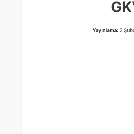
GKV
Yayınlama:
2 Şuba