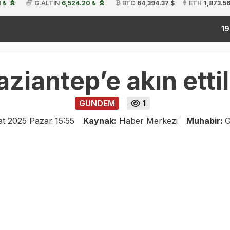
1 ₺
G.ALTIN
6,524.20 ₺
BTC
64,394.37 $
ETH
1,873.56
kit
19:54
ziantep’e akın etti
GUNDEM
1
at 2025 Pazar 15:55
Kaynak:
Haber Merkezi
Muhabir:
G