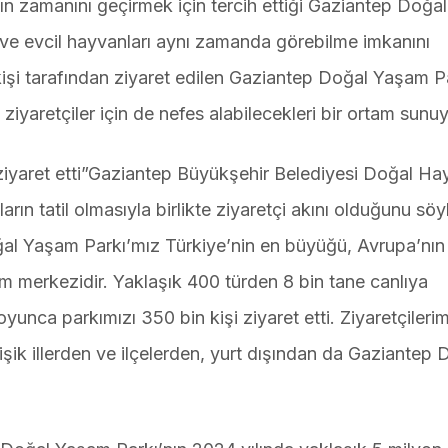
şın zamanını geçirmek için tercih ettiği Gaziantep Doğ
şi ve evcil hayvanları aynı zamanda görebilme imkanını
 kişi tarafından ziyaret edilen Gaziantep Doğal Yaşam P
ziyaretçiler için de nefes alabilecekleri bir ortam sunuy
i ziyaret etti”Gaziantep Büyükşehir Belediyesi Doğal Hay
rın tatil olmasıyla birlikte ziyaretçi akını olduğunu söy
ğal Yaşam Parkı’mız Türkiye’nin en büyüğü, Avrupa’nı
merkezidir. Yaklaşık 400 türden 8 bin tane canlıya
yunca parkımızı 350 bin kişi ziyaret etti. Ziyaretçileri
işik illerden ve ilçelerden, yurt dışından da Gaziantep 