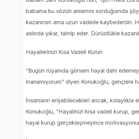
babama bu sözün anlamını sorduğumda şöyle
kazanırsın ama uzun vadede kaybedersin. Hil
aslında yıkar, tahrip eder. Dürüstlükle kazanı
Hayallerinizi Kısa Vadeli Kurun
“Bugün rüyamda görsem hayal dahi edemeye
inanamıyorum” diyen Konukoğlu, gençlere haya
İnsanların erişebilecekleri ancak, kolaylıkl
Konukoğlu, “Hayalinizi kısa vadeli kurup, ge
hayal kurup gerçekleşmeyince motivasyonun