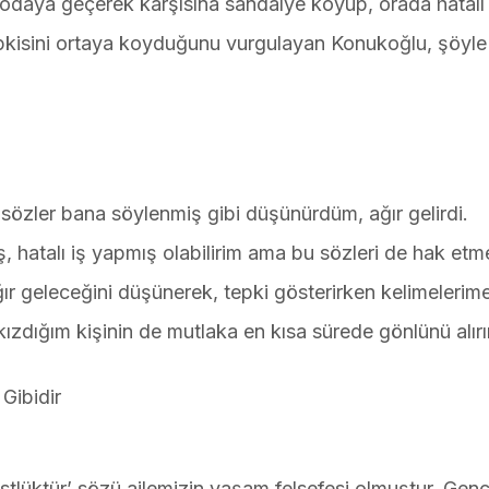
 odaya geçerek karşısına sandalye koyup, orada hatalı 
 tepkisini ortaya koyduğunu vurgulayan Konukoğlu, şöy
sözler bana söylenmiş gibi düşünürdüm, ağır gelirdi.
ş, hatalı iş yapmış olabilirim ama bu sözleri de hak et
ır geleceğini düşünerek, tepki gösterirken kelimelerim
kızdığım kişinin de mutlaka en kısa sürede gönlünü alır
Gibidir
stlüktür’ sözü ailemizin yaşam felsefesi olmuştur. Gen