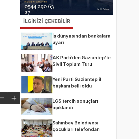
İLGİNİZİ ÇEKEBİLİR
İş dünyasından bankalara
uyarı
AK Parti’den Gaziantep’te
Sivil Toplum Turu
Yeni Parti Gaziantep il
başkanı belli oldu
LGS tercih sonuçları
açıklandı
Şahinbey Belediyesi
çocukları telefondan
uzaklaştırıp üretime teşvik