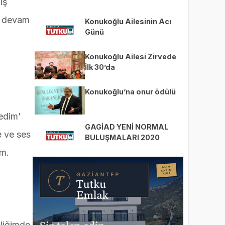
iş
le devam
Konukoğlu Ailesinin Acı
Günü
Konukoğlu Ailesi Zirvede
İlk 30’da
Konukoğlu’na onur ödülü
medim’
GAGİAD YENİ NORMAL
e ve ses
BULUŞMALARI 2020
ım.
çliğimde