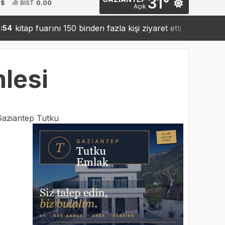
31°
 $
BİST
0.00
Açık
 fuarını 150 binden fazla kişi ziyaret etti
Sanko’dan r
19:42
lesi
aziantep Tutku