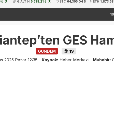
 ₺
G.ALTIN
6,538.21 ₺
BTC
64,395.04 $
ETH
1,873.58
kitap
19:54
iantep’ten GES Ham
GUNDEM
19
s 2025 Pazar 12:35
Kaynak:
Haber Merkezi
Muhabir:
G