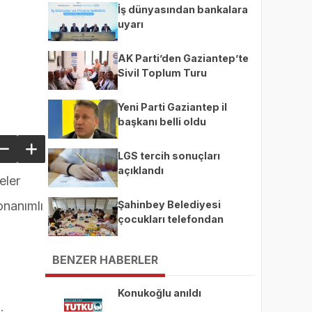
İş dünyasından bankalara
uyarı
AK Parti’den Gaziantep’te
Sivil Toplum Turu
Yeni Parti Gaziantep il
başkanı belli oldu
LGS tercih sonuçları
açıklandı
eler
Şahinbey Belediyesi
onanımlı
çocukları telefondan
uzaklaştırıp üretime teşvik
ediyor
BENZER HABERLER
Konukoğlu anıldı