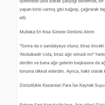
İşletmede usta olarak çalıştığı dönemde, bir
yapan birisi varmış gibi bağırıp, çağırarak
etti.
Mutlaka En Kısa Sürede Gönlünü Alırım
“Sonra da o sandalyeye oturur, biraz önceki 
‘Abdulkadir Usta, biraz ağır olmadı mı? Yanlı
derdim ve bana ağır gelenin başkasına da ağ
tonuma dikkat ederdim. Ayrıca, haklı olarak 
Dürüstlükle Kazanılan Para İse Kaynak Suyu 
Babam Sani Konukoğlu’nun, ‘İşin Hilesi Dürü