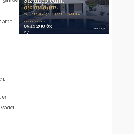
r ama
di.
eden
 vadeli