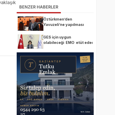
yaklaşık
ediyor
BENZER HABERLER
Öztürkmen’den
Yavuzeli’ne yapılması
planlanan GES projesine
tepki
GES için uygun
olabileceği EMO etüt edecek