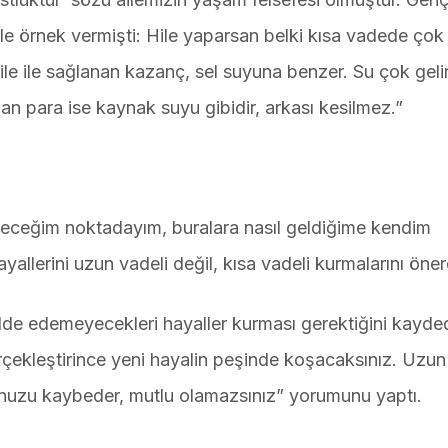
 örnek vermişti: Hile yaparsan belki kısa vadede çok
e ile sağlanan kazanç, sel suyuna benzer. Su çok geli
lan para ise kaynak suyu gibidir, arkası kesilmez.”
ceğim noktadayım, buralara nasıl geldiğime kendim
llerini uzun vadeli değil, kısa vadeli kurmalarını öner
a elde edemeyecekleri hayaller kurması gerektiğini kayd
rçekleştirince yeni hayalin peşinde koşacaksınız. Uzun
uzu kaybeder, mutlu olamazsınız” yorumunu yaptı.