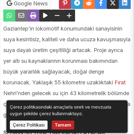
Google News
Gaziantep’in lokomotif konumundaki sanayisinin
suya kesintisiz, kaliteli ve daha ucuza kavuşmasıyla
suya dayalı üretim çeşitliliği artacak. Proje ayrıca
yer altı su kaynaklarının korunması bakımından
büyük yararlılık sağlayacak, doğal denge
korunacak. Yaklaşık 55 kilometre uzaklıktaki
Fırat
Nehri’nden gelecek su için 43 kilometrelik bölümde
çelik boru yerleştirme ve inşaat çalışmalarında sona
Çerez politikasındaki amaçlarla sınırlı ve mevzuata
uygun şekilde çerez kullanmaktayız.
gelinerek projenin önemli kısmı tamamlandı.
Çerez Politikası
Tamam
ŞEHRİN SU YÖNETİMİ RAHATLAYACAK