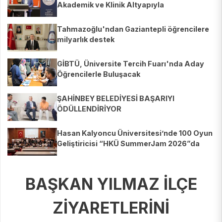
Akademik ve Klinik Altyapıyla
Yetiştiriyoruz"
Tahmazoğlu'ndan Gaziantepli öğrencilere
milyarlık destek
GİBTÜ, Üniversite Tercih Fuarı'nda Aday
Öğrencilerle Buluşacak
ŞAHİNBEY BELEDİYESİ BAŞARIYI
ÖDÜLLENDİRİYOR
Hasan Kalyoncu Üniversitesi’nde 100 Oyun
Geliştiricisi “HKÜ SummerJam 2026”da
Buluştu
BAŞKAN YILMAZ İLÇE
ZİYARETLERİNİ