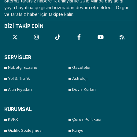
Sitemiz tarafsız habercilik anlayışı ile 2018 yılında başladığı
yayın hayatına çizgisini bozmadan devam etmektedir. Özgür
ve tarafsız haber için takipte kalın.
BİZİ TAKİP EDİN
SERVİSLER
Nöbetçi Eczane
Gazeteler
Yol & Trafik
Astroloji
Altın Fiyatları
Döviz Kurları
KURUMSAL
KVKK
Çerez Politikası
Gizlilik Sözleşmesi
Künye