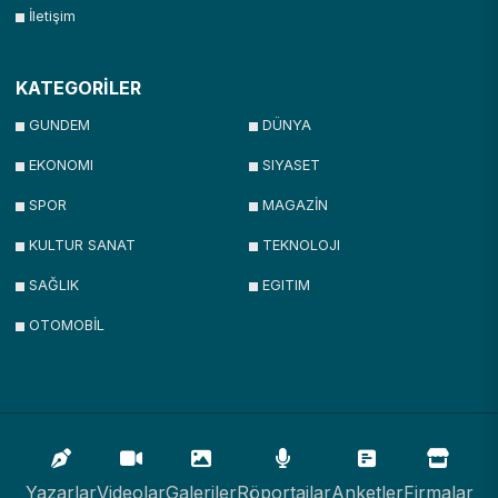
İletişim
KATEGORİLER
GUNDEM
DÜNYA
EKONOMI
SIYASET
SPOR
MAGAZİN
KULTUR SANAT
TEKNOLOJI
SAĞLIK
EGITIM
OTOMOBİL
Yazarlar
Videolar
Galeriler
Röportajlar
Anketler
Firmalar