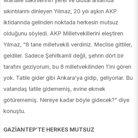
Mahalle sakinlerinin yerel ve ulusal anlamda
sıkıntılarını dinleyen Yılmaz, 20 yılı aşkın AKP
iktidarında gelinden noktada herkesin mutsuz
olduğunu söyledi. AKP Milletvekillerini eleştiren
Yılmaz, “8 tane milletvekili verdiniz. Meclise gittiler,
geldiler. Sadece Şehitkamil değil, şehrin dört bir
tarafını geziyorum, bu 8 milletvekilinden 1’ini gören
yok. Tatile gider gibi Ankara’ya gidip, geliyorlar. Bu
vatandaş tatile gidememiş, evine ekmek
götürememiş. Nereye kadar böyle gidecek?” diye
konuştu.
GAZİANTEP’TE HERKES MUTSUZ