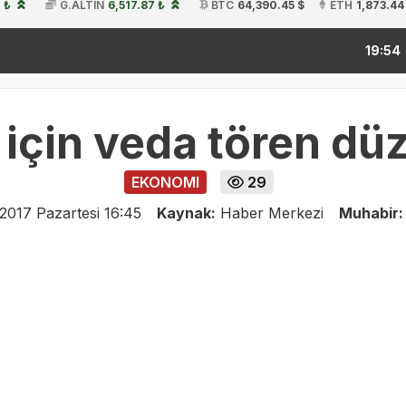
 ₺
G.ALTIN
6,517.87 ₺
BTC
64,390.45 $
ETH
1,873.44
kitap fu
19:54
için veda tören dü
EKONOMI
29
2017 Pazartesi 16:45
Kaynak:
Haber Merkezi
Muhabir