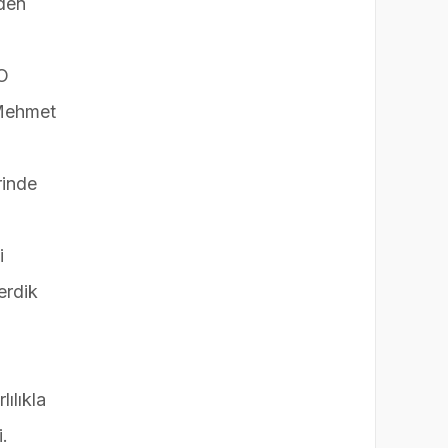
eden
TO
 Mehmet
rinde
i
erdik
ılıkla
i.