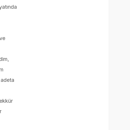
yatında
 ve
dim,
im
n adeta
şekkür
r