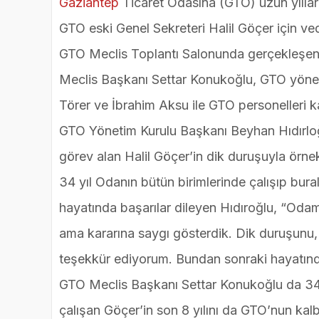
Gaziantep
Ticaret Odasına (GTO) uzun yıllar
GTO eski Genel Sekreteri Halil Göçer için ve
GTO Meclis Toplantı Salonunda gerçekleşen
Meclis Başkanı Settar Konukoğlu, GTO yönet
Törer ve İbrahim Aksu ile GTO personelleri ka
GTO Yönetim Kurulu Başkanı Beyhan Hıdırloğ
görev alan Halil Göçer’in dik duruşuyla örne
34 yıl Odanın bütün birimlerinde çalışıp bur
hayatında başarılar dileyen Hıdıroğlu, “Odam
ama kararına saygı gösterdik. Dik duruşunu,
teşekkür ediyorum. Bundan sonraki hayatında
GTO Meclis Başkanı Settar Konukoğlu da 34 yıl
çalışan Göçer’in son 8 yılını da GTO’nun kalb