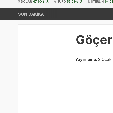
DOLAR
47.60 ₺
EURO
55.09 ₺
STERLIN
64.21
SON DAKİKA
Göçer 
Yayınlama:
2 Ocak 