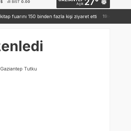
27°
 $
BİST
0.00
Açık
arını 150 binden fazla kişi ziyaret etti
Sanko’dan robo
19:42
zenledi
:
Gaziantep Tutku