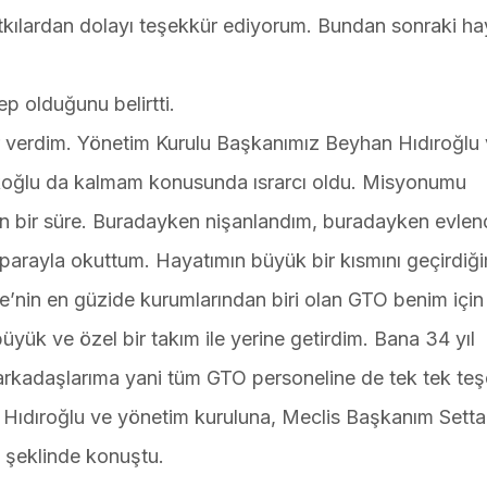
tkılardan dolayı teşekkür ediyorum. Bundan sonraki ha
p olduğunu belirtti.
r verdim. Yönetim Kurulu Başkanımız Beyhan Hıdıroğlu
koğlu da kalmam konusunda ısrarcı oldu. Misyonumu
n bir süre. Buradayken nişanlandım, buradayken evlen
parayla okuttum. Hayatımın büyük bir kısmını geçirdiğ
iye’nin en güzide kurumlarından biri olan GTO benim içi
yük ve özel bir takım ile yerine getirdim. Bana 34 yıl
rkadaşlarıma yani tüm GTO personeline de tek tek te
Hıdıroğlu ve yönetim kuruluna, Meclis Başkanım Setta
 şeklinde konuştu.