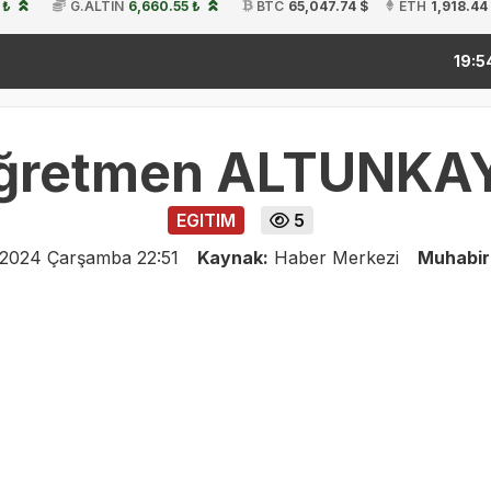
 ₺
G.ALTIN
6,660.55 ₺
BTC
65,047.74 $
ETH
1,918.44
kitap f
19:54
ğretmen ALTUNKA
EGITIM
5
 2024 Çarşamba 22:51
Kaynak:
Haber Merkezi
Muhabir