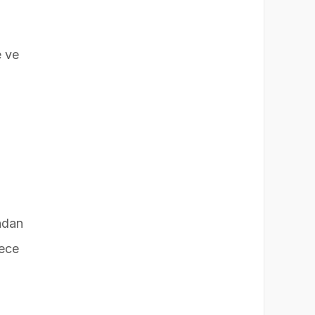
e ve
ndan
lece