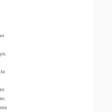
anı
ya,
kta
ini
im.
etre