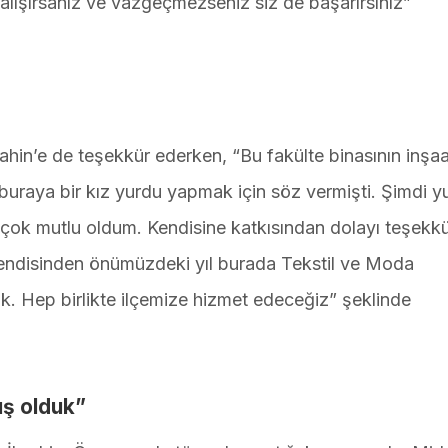
çalışırsanız ve vazgeçmezseniz siz de başarırsınız”
hin’e de teşekkür ederken, “Bu fakülte binasının inşaa
uraya bir kız yurdu yapmak için söz vermişti. Şimdi yu
çok mutlu oldum. Kendisine katkısından dolayı teşekk
endisinden önümüzdeki yıl burada Tekstil ve Moda
k. Hep birlikte ilçemize hizmet edeceğiz” şeklinde
ış olduk”