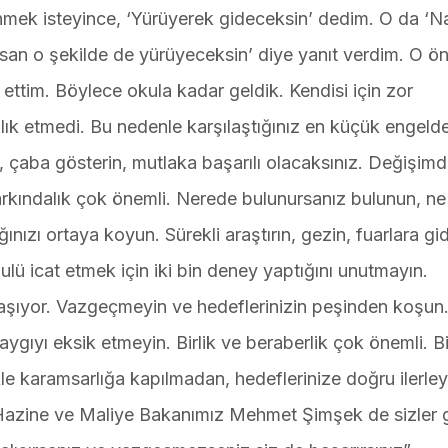
mek isteyince, ‘Yürüyerek gideceksin’ dedim. O da ‘Na
ıysan o şekilde de yürüyeceksin’ diye yanıt verdim. O ö
ttim. Böylece okula kadar geldik. Kendisi için zor
ık etmedi. Bu nedenle karşılaştığınız en küçük engelde
çaba gösterin, mutlaka başarılı olacaksınız. Değişim
arkındalık çok önemli. Nerede bulunursanız bulunun, ne
ğınızı ortaya koyun. Sürekli araştırın, gezin, fuarlara gid
lü icat etmek için iki bin deney yaptığını unutmayın.
aşıyor. Vazgeçmeyin ve hedeflerinizin peşinden koşun
aygıyı eksik etmeyin. Birlik ve beraberlik çok önemli. Bi
le karamsarlığa kapılmadan, hedeflerinize doğru ilerley
Hazine ve Maliye Bakanımız Mehmet Şimşek de sizler g