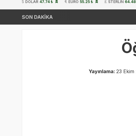
DOLAR
47.74 ₺
EURO
55.25 ₺
STERLIN
64.48
SON DAKİKA
Ö
Yayınlama:
23 Ekim