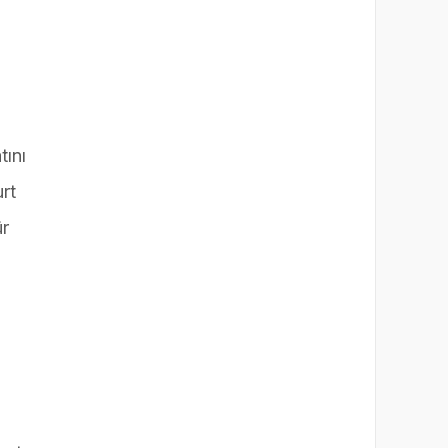
tını
rt
ür