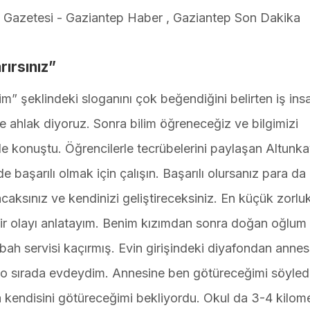
ırsınız”
tim” şeklindeki sloganını çok beğendiğini belirten iş ins
 ahlak diyoruz. Sonra bilim öğreneceğiz ve bilgimizi
nde konuştu. Öğrencilerle tecrübelerini paylaşan Altunka
başarılı olmak için çalışın. Başarılı olursanız para da
acaksınız ve kendinizi geliştireceksiniz. En küçük zorlu
bir olayı anlatayım. Benim kızımdan sonra doğan oğlum
 sabah servisi kaçırmış. Evin girişindeki diyafondan annes
de o sırada evdeydim. Annesine ben götüreceğimi söyled
a kendisini götüreceğimi bekliyordu. Okul da 3-4 kilom