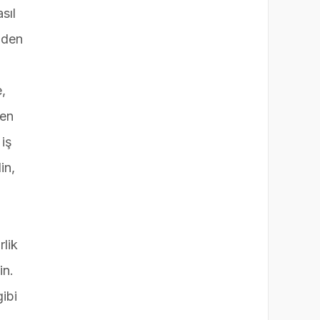
sıl
nden
,
den
 iş
in,
.
rlik
in.
ibi