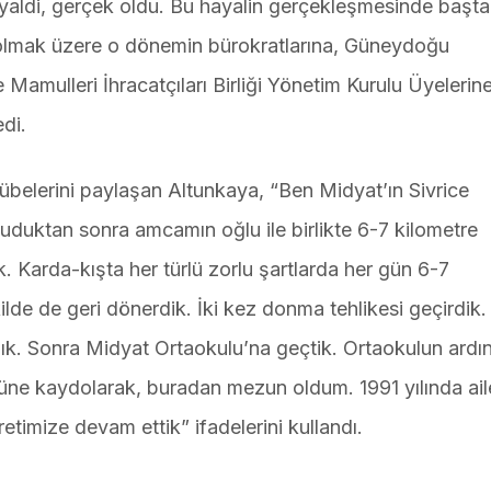
hayaldi, gerçek oldu. Bu hayalin gerçekleşmesinde başta
mak üzere o dönemin bürokratlarına, Güneydoğu
amulleri İhracatçıları Birliği Yönetim Kurulu Üyelerin
di.
rübelerini paylaşan Altunkaya, “Ben Midyat’ın Sivrice
duktan sonra amcamın oğlu ile birlikte 6-7 kilometre
. Karda-kışta her türlü zorlu şartlarda her gün 6-7
lde de geri dönerdik. İki kez donma tehlikesi geçirdik.
dık. Sonra Midyat Ortaokulu’na geçtik. Ortaokulun ardı
üne kaydolarak, buradan mezun oldum. 1991 yılında ai
retimize devam ettik” ifadelerini kullandı.