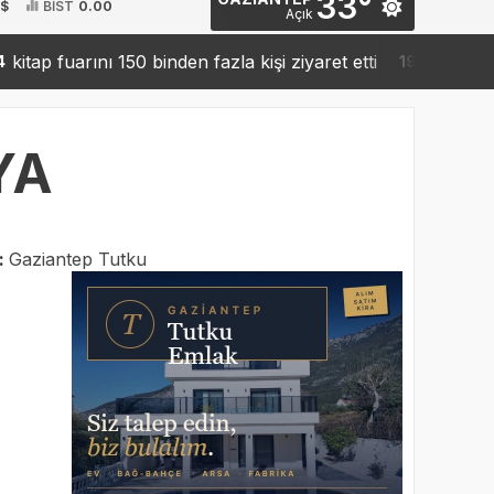
33°
 $
BİST
0.00
Açık
uarını 150 binden fazla kişi ziyaret etti
Sanko’dan rob
19:42
YA
:
Gaziantep Tutku