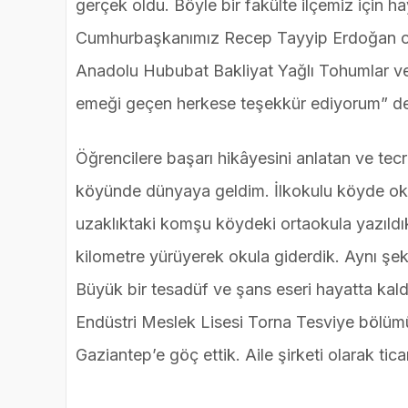
gerçek oldu. Böyle bir fakülte ilçemiz için 
Cumhurbaşkanımız Recep Tayyip Erdoğan ol
Anadolu Hububat Bakliyat Yağlı Tohumlar ve M
emeği geçen herkese teşekkür ediyorum” de
Öğrencilere başarı hikâyesini anlatan ve tec
köyünde dünyaya geldim. İlkokulu köyde oku
uzaklıktaki komşu köydeki ortaokula yazıldık
kilometre yürüyerek okula giderdik. Aynı şeki
Büyük bir tesadüf ve şans eseri hayatta kal
Endüstri Meslek Lisesi Torna Tesviye bölüm
Gaziantep’e göç ettik. Aile şirketi olarak tica