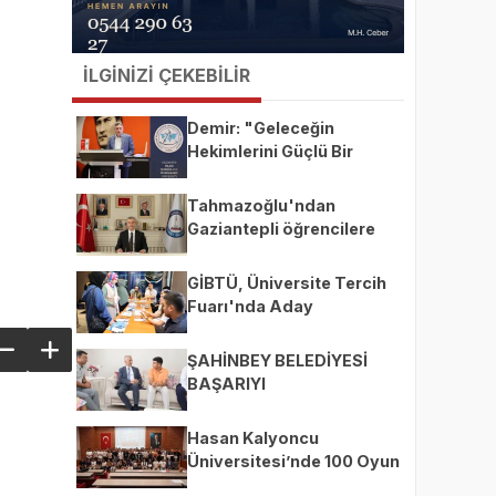
İLGİNİZİ ÇEKEBİLİR
Demir: "Geleceğin
Hekimlerini Güçlü Bir
Akademik ve Klinik
Altyapıyla Yetiştiriyoruz"
Tahmazoğlu'ndan
Gaziantepli öğrencilere
milyarlık destek
GİBTÜ, Üniversite Tercih
Fuarı'nda Aday
Öğrencilerle Buluşacak
ŞAHİNBEY BELEDİYESİ
BAŞARIYI
ÖDÜLLENDİRİYOR
Hasan Kalyoncu
Üniversitesi’nde 100 Oyun
Geliştiricisi “HKÜ