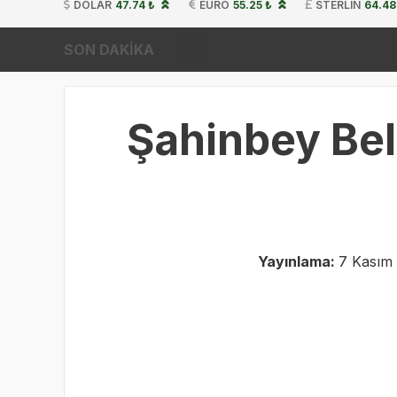
DOLAR
47.74 ₺
EURO
55.25 ₺
STERLIN
64.48
SON DAKİKA
Şahinbey Bel
Yayınlama:
7 Kasım