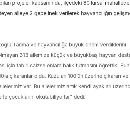
ılan projeler kapsamında, ilçedeki 80 kırsal mahallede
eyen aileye 2 gebe inek verilerek hayvancılığın gelişm
lu Tarıma ve hayvancılığa büyük önem verdiklerini
 olmayan 313 ailemize küçük ve büyükbaş hayvan dest
ı için tabiri caizse onlara balık tutmasını öğrettik. Bun
 10’a çıkaranlar oldu. Kuzuları 100’ün üzerine çıkaran ve
ailelerimiz var. Bu ailelerimiz artık kendi ayakları üzerin
erle çocuklarını okutabiliyorlar” dedi.