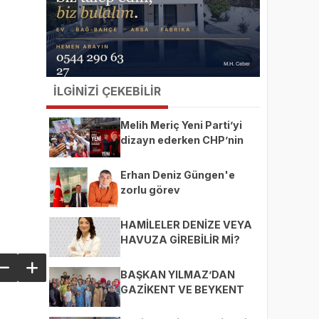
İLGİNİZİ ÇEKEBİLİR
Melih Meriç Yeni Parti’yi
dizayn ederken CHP’nin
ekmeğine yağ mı sürüyor?
Erhan Deniz Güngen'e
zorlu görev
HAMİLELER DENİZE VEYA
HAVUZA GİREBİLİR Mİ?
BAŞKAN YILMAZ’DAN
GAZİKENT VE BEYKENT
MAHALLELERİNE ZİYARET