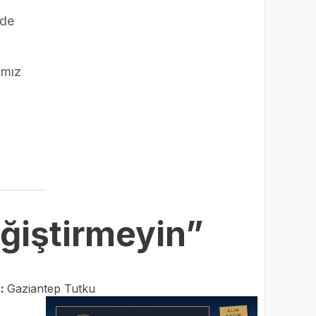
ade
ımız
ğiştirmeyin”
r:
Gaziantep Tutku