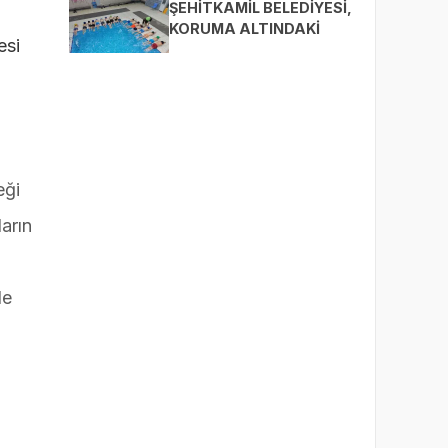
ŞEHİTKAMİL BELEDİYESİ,
KORUMA ALTINDAKİ
esi
ÇOCUKLARI SPORLA
BULUŞTURUYOR
eği
ların
de