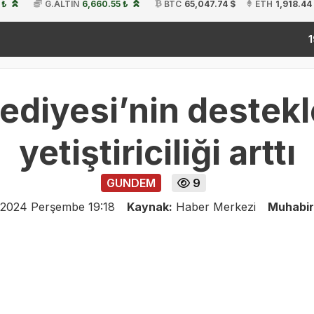
 ₺
G.ALTIN
6,660.55 ₺
BTC
65,047.74 $
ETH
1,918.44
kit
19:54
ediyesi’nin destekle
yetiştiriciliği arttı
GUNDEM
9
 2024 Perşembe 19:18
Kaynak:
Haber Merkezi
Muhabir