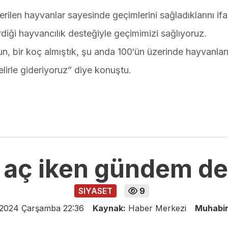
rilen hayvanlar sayesinde geçimlerini sağladıklarını if
rdiği hayvancılık desteğiyle geçimimizi sağlıyoruz.
un, bir koç almıştık, şu anda 100‘ün üzerinde hayvanlar
elirle gideriyoruz” diye konuştu.
t aç iken gündem de
SIYASET
9
 2024 Çarşamba 22:36
Kaynak:
Haber Merkezi
Muhabi