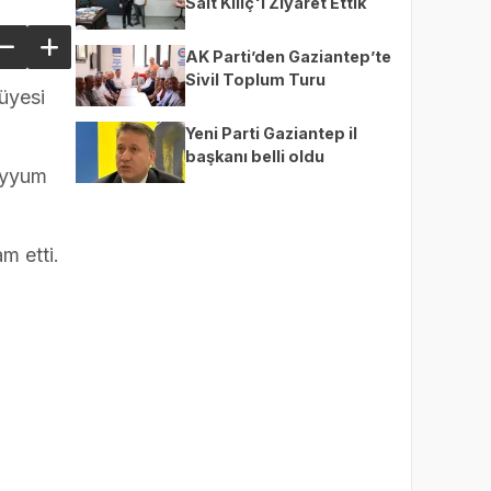
Sait Kılıç'ı Ziyaret Ettik
AK Parti’den Gaziantep’te
Sivil Toplum Turu
üyesi
Yeni Parti Gaziantep il
başkanı belli oldu
ayyum
m etti.