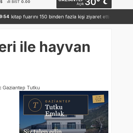
30°
 $
BİST
0.00
Açık
ap fuarını 150 binden fazla kişi ziyaret etti
Sanko’dan
19:42
ri ile hayvan
:
Gaziantep Tutku