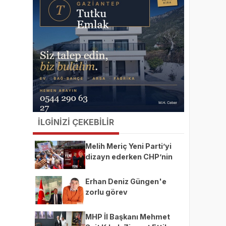
İLGİNİZİ ÇEKEBİLİR
Melih Meriç Yeni Parti’yi
dizayn ederken CHP’nin
ekmeğine yağ mı sürüyor?
Erhan Deniz Güngen'e
zorlu görev
MHP İl Başkanı Mehmet