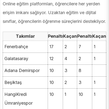
Online eğitim platformları, öğrencilere her yerden
erişim imkanı sağlıyor. Uzaktan eğitim ve dijital
sınıflar, öğrencilerin öğrenme süreçlerini destekliyor.
Takımlar
Penaltı
Kaçan
Penaltı
Kaçan
Fenerbahçe
17
2
7
1
Galatasaray
12
4
2
1
Adana Demirspor
10
3
8
Beşiktaş
10
2
3
1
HangiKredi
10
1
10
1
Ümraniyespor