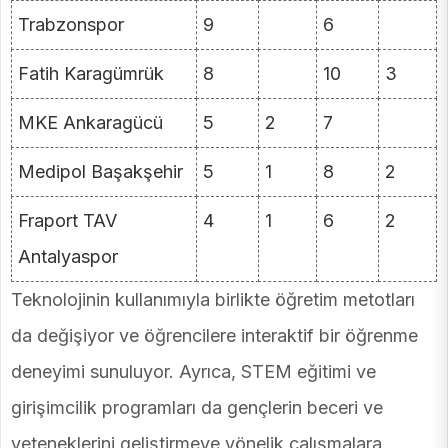
Trabzonspor
9
6
Fatih Karagümrük
8
10
3
MKE Ankaragücü
5
2
7
Medipol Başakşehir
5
1
8
2
Fraport TAV
4
1
6
2
Antalyaspor
Teknolojinin kullanımıyla birlikte öğretim metotları
da değişiyor ve öğrencilere interaktif bir öğrenme
deneyimi sunuluyor. Ayrıca, STEM eğitimi ve
girişimcilik programları da gençlerin beceri ve
yeteneklerini geliştirmeye yönelik çalışmalara