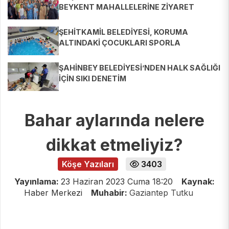
BEYKENT MAHALLELERİNE ZİYARET
ŞEHİTKAMİL BELEDİYESİ, KORUMA
ALTINDAKİ ÇOCUKLARI SPORLA
BULUŞTURUYOR
ŞAHİNBEY BELEDİYESİ’NDEN HALK SAĞLIĞI
İÇİN SIKI DENETİM
Bahar aylarında nelere
dikkat etmeliyiz?
Köşe Yazıları
3403
Yayınlama:
23 Haziran 2023 Cuma 18:20
Kaynak:
Haber Merkezi
Muhabir:
Gaziantep Tutku