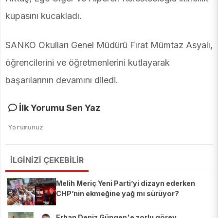
kupasını kucakladı.
SANKO Okulları Genel Müdürü Fırat Mümtaz Asyalı,
öğrencilerini ve öğretmenlerini kutlayarak
başarılarının devamını diledi.
İlk Yorumu Sen Yaz
İLGİNİZİ ÇEKEBİLİR
Melih Meriç Yeni Parti’yi dizayn ederken
CHP’nin ekmeğine yağ mı sürüyor?
Erhan Deniz Güngen'e zorlu görev