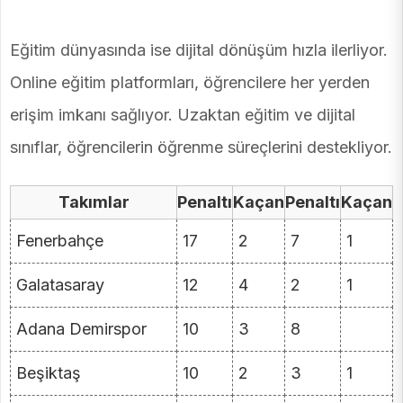
Eğitim dünyasında ise dijital dönüşüm hızla ilerliyor.
Online eğitim platformları, öğrencilere her yerden
erişim imkanı sağlıyor. Uzaktan eğitim ve dijital
sınıflar, öğrencilerin öğrenme süreçlerini destekliyor.
Takımlar
Penaltı
Kaçan
Penaltı
Kaçan
Fenerbahçe
17
2
7
1
Galatasaray
12
4
2
1
Adana Demirspor
10
3
8
Beşiktaş
10
2
3
1