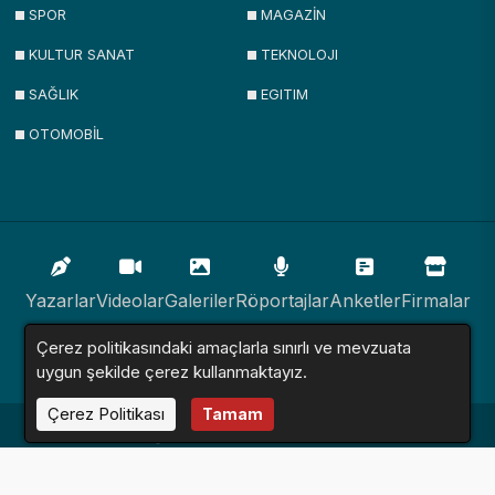
SPOR
MAGAZİN
KULTUR SANAT
TEKNOLOJI
SAĞLIK
EGITIM
OTOMOBİL
Yazarlar
Videolar
Galeriler
Röportajlar
Anketler
Firmalar
Çerez politikasındaki amaçlarla sınırlı ve mevzuata
İlanlar
Resmi İlanlar
Sitemap
uygun şekilde çerez kullanmaktayız.
Çerez Politikası
Tamam
Haber Sitesi © 2016 - 2024. Tüm Hakları Saklıdır.