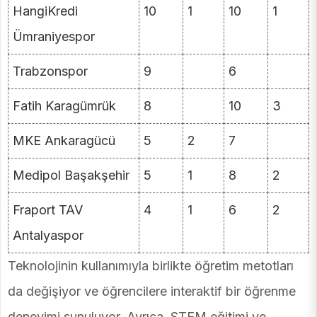
HangiKredi
10
1
10
1
Ümraniyespor
Trabzonspor
9
6
Fatih Karagümrük
8
10
3
MKE Ankaragücü
5
2
7
Medipol Başakşehir
5
1
8
2
Fraport TAV
4
1
6
2
Antalyaspor
Teknolojinin kullanımıyla birlikte öğretim metotları
da değişiyor ve öğrencilere interaktif bir öğrenme
deneyimi sunuluyor. Ayrıca, STEM eğitimi ve