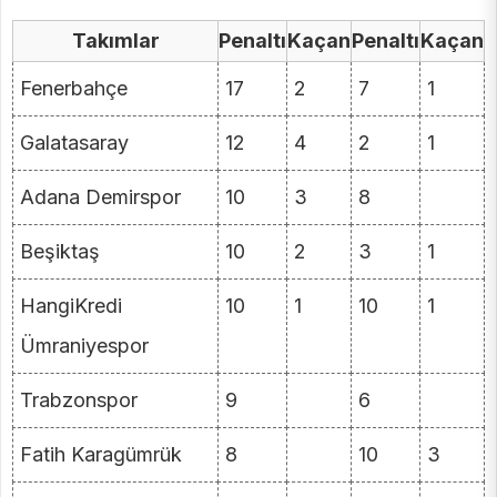
Takımlar
Penaltı
Kaçan
Penaltı
Kaçan
Fenerbahçe
17
2
7
1
Galatasaray
12
4
2
1
Adana Demirspor
10
3
8
Beşiktaş
10
2
3
1
HangiKredi
10
1
10
1
Ümraniyespor
Trabzonspor
9
6
Fatih Karagümrük
8
10
3