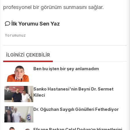
profesyonel bir görünüm sunmasını sağlar.
İlk Yorumu Sen Yaz
İLGİNİZİ ÇEKEBİLİR
Ben bu işten bir şey anlamadım
Sanko Hastanesi'nin Beyni Dr. Sermet
Kileci
Dr. Oğuzhan Saygılı Gönülleri Fethediyor
Efsane Başkan Celal Doğan’ın Hizmetlerini