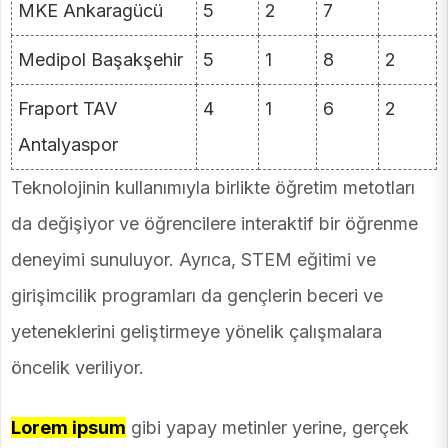
MKE Ankaragücü
5
2
7
Medipol Başakşehir
5
1
8
2
Fraport TAV
4
1
6
2
Antalyaspor
Teknolojinin kullanımıyla birlikte öğretim metotları
da değişiyor ve öğrencilere interaktif bir öğrenme
deneyimi sunuluyor. Ayrıca, STEM eğitimi ve
girişimcilik programları da gençlerin beceri ve
yeteneklerini geliştirmeye yönelik çalışmalara
öncelik veriliyor.
Lorem ipsum
gibi yapay metinler yerine, gerçek