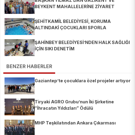
BAŞKAN YILMAZ’DAN GAZİKENT VE
BEYKENT MAHALLELERİNE ZİYARET
ŞEHİTKAMİL BELEDİYESİ, KORUMA
ALTINDAKİ ÇOCUKLARI SPORLA
BULUŞTURUYOR
ŞAHİNBEY BELEDİYESİ’NDEN HALK SAĞLIĞI
İÇİN SIKI DENETİM
BENZER HABERLER
Gaziantep’te çocuklara özel projeler artıyor
Tiryaki AGRO Grubu’nun İki Şirketine
“İhracatın Yıldızları” Ödülü
MHP Teşkilatından Ankara Çıkarması