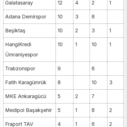
Galatasaray
12
4
2
1
Adana Demirspor
10
3
8
Beşiktaş
10
2
3
1
HangiKredi
10
1
10
1
Ümraniyespor
Trabzonspor
9
6
Fatih Karagümrük
8
10
3
MKE Ankaragücü
5
2
7
Medipol Başakşehir
5
1
8
2
Fraport TAV
4
1
6
2