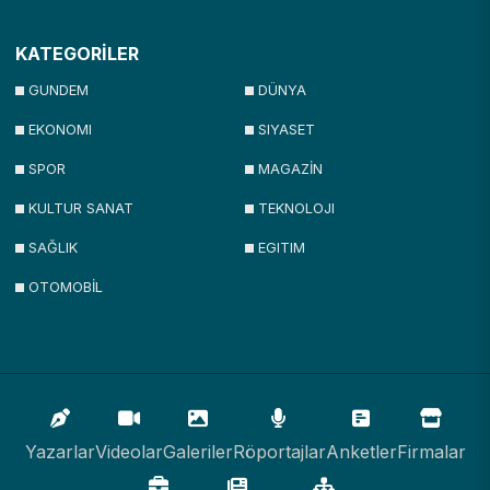
KATEGORİLER
GUNDEM
DÜNYA
EKONOMI
SIYASET
SPOR
MAGAZİN
KULTUR SANAT
TEKNOLOJI
SAĞLIK
EGITIM
OTOMOBİL
Yazarlar
Videolar
Galeriler
Röportajlar
Anketler
Firmalar