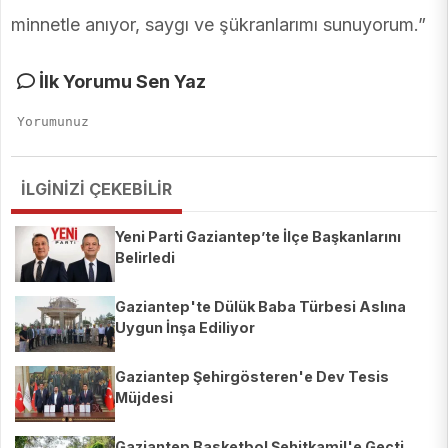
minnetle anıyor, saygı ve şükranlarımı sunuyorum.”
İlk Yorumu Sen Yaz
İLGİNİZİ ÇEKEBİLİR
Yeni Parti Gaziantep’te İlçe Başkanlarını
Belirledi
Gaziantep'te Dülük Baba Türbesi Aslına
Uygun İnşa Ediliyor
Gaziantep Şehirgösteren'e Dev Tesis
Müjdesi
Gaziantep Basketbol Şehitkamil'e Geçti