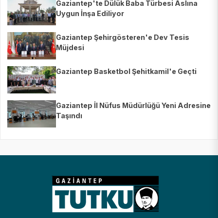
Gaziantep'te Dülük Baba Türbesi Aslına
Uygun İnşa Ediliyor
Gaziantep Şehirgösteren'e Dev Tesis
Müjdesi
Gaziantep Basketbol Şehitkamil'e Geçti
Gaziantep İl Nüfus Müdürlüğü Yeni Adresine
Taşındı