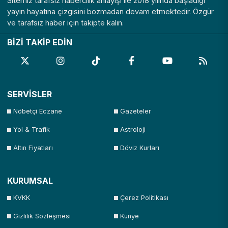
Sitemiz tarafsız habercilik anlayışı ile 2018 yılında başladığı
yayın hayatına çizgisini bozmadan devam etmektedir. Özgür
ve tarafsız haber için takipte kalın.
BİZİ TAKİP EDİN
SERVİSLER
Nöbetçi Eczane
Gazeteler
Yol & Trafik
Astroloji
Altın Fiyatları
Döviz Kurları
KURUMSAL
KVKK
Çerez Politikası
Gizlilik Sözleşmesi
Künye