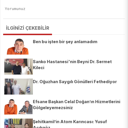
İLGİNİZİ ÇEKEBİLİR
Ben bu işten bir şey anlamadım
Sanko Hastanesi'nin Beyni Dr. Sermet
Kileci
Dr. Oğuzhan Saygılı Gönülleri Fethediyor
Efsane Başkan Celal Doğan’ın Hizmetlerini
Gölgeleyemezsiniz
Şehitkamil’in Atom Karıncası: Yusuf
Açıkgöz