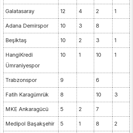
Galatasaray
12
4
2
1
Adana Demirspor
10
3
8
Beşiktaş
10
2
3
1
HangiKredi
10
1
10
1
Ümraniyespor
Trabzonspor
9
6
Fatih Karagümrük
8
10
3
MKE Ankaragücü
5
2
7
Medipol Başakşehir
5
1
8
2