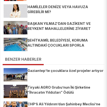
HAMİLELER DENİZE VEYA HAVUZA
GİREBİLİR Mİ?
BAŞKAN YILMAZ’DAN GAZİKENT VE
BEYKENT MAHALLELERİNE ZİYARET
ŞEHİTKAMİL BELEDİYESİ, KORUMA
ALTINDAKİ ÇOCUKLARI SPORLA
BULUŞTURUYOR
BENZER HABERLER
Gaziantep’te çocuklara özel projeler artıyor
Tiryaki AGRO Grubu’nun İki Şirketine
“İhracatın Yıldızları” Ödülü
CHP’li Ali Yıldırım’dan Şahinbey Meclisi’ne