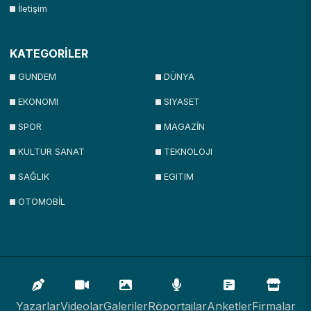
İletişim
KATEGORİLER
GUNDEM
DÜNYA
EKONOMI
SIYASET
SPOR
MAGAZİN
KULTUR SANAT
TEKNOLOJI
SAĞLIK
EGITIM
OTOMOBİL
Yazarlar
Videolar
Galeriler
Röportajlar
Anketler
Firmalar