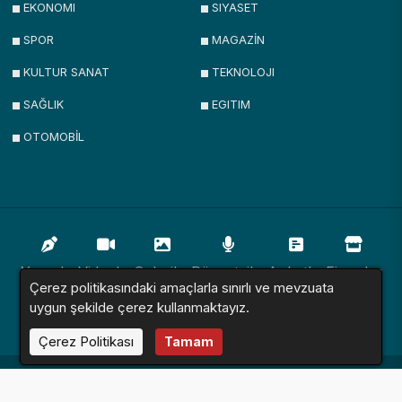
EKONOMI
SIYASET
SPOR
MAGAZİN
KULTUR SANAT
TEKNOLOJI
SAĞLIK
EGITIM
OTOMOBİL
Yazarlar
Videolar
Galeriler
Röportajlar
Anketler
Firmalar
Çerez politikasındaki amaçlarla sınırlı ve mevzuata
uygun şekilde çerez kullanmaktayız.
İlanlar
Resmi İlanlar
Sitemap
Çerez Politikası
Tamam
Haber Sitesi © 2016 - 2024. Tüm Hakları Saklıdır.