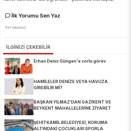
İlk Yorumu Sen Yaz
İLGİNİZİ ÇEKEBİLİR
Erhan Deniz Güngen'e zorlu görev
HAMİLELER DENİZE VEYA HAVUZA
GİREBİLİR Mİ?
BAŞKAN YILMAZ’DAN GAZİKENT VE
BEYKENT MAHALLELERİNE ZİYARET
ŞEHİTKAMİL BELEDİYESİ, KORUMA
ALTINDAKİ ÇOCUKLARI SPORLA