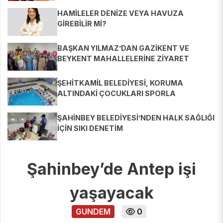
HAMİLELER DENİZE VEYA HAVUZA
GİREBİLİR Mİ?
BAŞKAN YILMAZ’DAN GAZİKENT VE
BEYKENT MAHALLELERİNE ZİYARET
ŞEHİTKAMİL BELEDİYESİ, KORUMA
ALTINDAKİ ÇOCUKLARI SPORLA
BULUŞTURUYOR
ŞAHİNBEY BELEDİYESİ’NDEN HALK SAĞLIĞI
İÇİN SIKI DENETİM
Şahinbey’de Antep işi
yaşayacak
GUNDEM
0