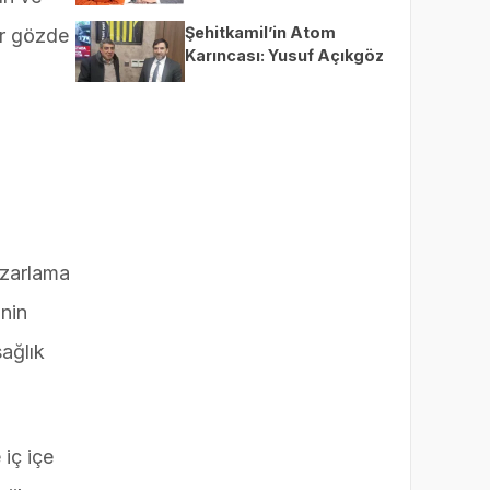
Gölgeleyemezsiniz
Şehitkamil’in Atom
er gözde
Karıncası: Yusuf Açıkgöz
azarlama
inin
sağlık
 iç içe