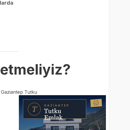
llarda
DENETİM
 etmeliyiz?
:
Gaziantep Tutku