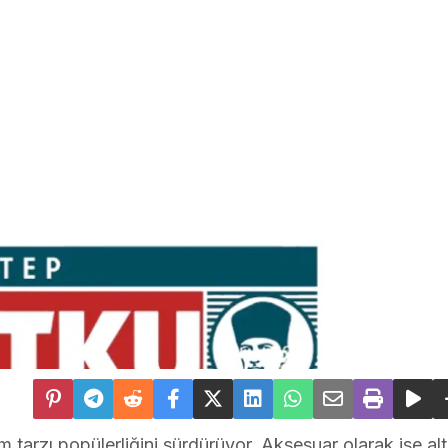
m tarzı popülerliğini sürdürüyor. Aksesuar olarak ise alt