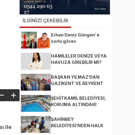
İLGİNİZİ ÇEKEBİLİR
Erhan Deniz Güngen'e
zorlu görev
HAMİLELER DENİZE VEYA
HAVUZA GİREBİLİR Mİ?
BAŞKAN YILMAZ’DAN
GAZİKENT VE BEYKENT
MAHALLELERİNE ZİYARET
ŞEHİTKAMİL BELEDİYESİ,
KORUMA ALTINDAKİ
ÇOCUKLARI SPORLA
BULUŞTURUYOR
ŞAHİNBEY
BELEDİYESİ’NDEN HALK
ı ile
SAĞLIĞI İÇİN SIKI