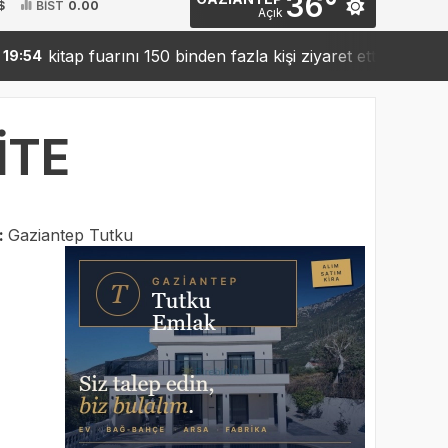
36°
$
BİST
0.00
Açık
itap fuarını 150 binden fazla kişi ziyaret etti
Sanko’da
19:42
İTE
:
Gaziantep Tutku