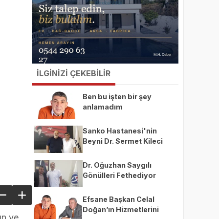
İLGİNİZİ ÇEKEBİLİR
Ben bu işten bir şey
anlamadım
Sanko Hastanesi'nin
Beyni Dr. Sermet Kileci
Dr. Oğuzhan Saygılı
Gönülleri Fethediyor
Efsane Başkan Celal
Doğan’ın Hizmetlerini
ın ve