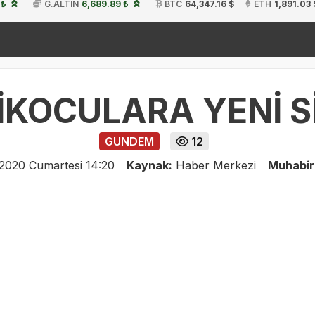
 ₺
G.ALTIN
6,689.89 ₺
BTC
64,347.16 $
ETH
1,891.03 
k
19:54
İKOCULARA YENİ S
GUNDEM
12
2020 Cumartesi 14:20
Kaynak:
Haber Merkezi
Muhabir