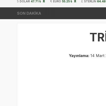
DOLAR
47.71 ₺
EURO
55.25 ₺
STERLIN
64.48
SON DAKİKA
TR
Yayınlama:
14 Mart 