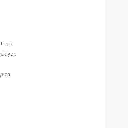
 takip
çekiyor.
yrıca,